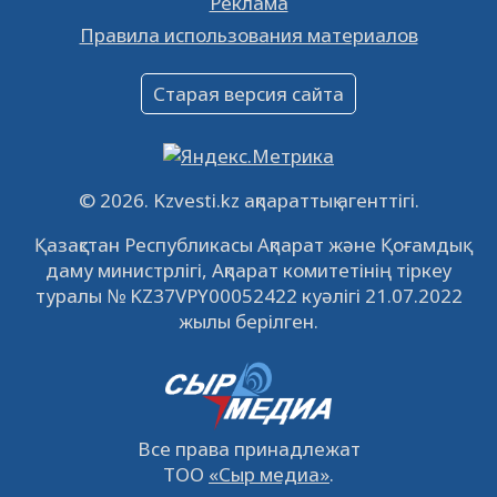
Реклама
Объявление
Правила использования материалов
16.12.2022
61045
0
Объявление
Старая версия сайта
09.12.2022
64117
0
Свободные рабочие места
22.11.2022
16437
0
© 2026. Kzvesti.kz ақпараттық агенттігі.
IPO «КазМунайГаз»: компания проведет
Қазақстан Республикасы Ақпарат және Қоғамдық
встречу с инвесторами в Кызылорде 22
даму министрлігі, Ақпарат комитетінің тіркеу
ноября
21.11.2022
14944
0
туралы № KZ37VPY00052422 куәлігі 21.07.2022
жылы берілген.
Все права принадлежат
ТОО
«Сыр медиа»
.