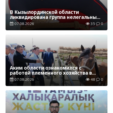
В Кызылординской области
ликвидирована группа нелегальных
добытчиков золота
07.08.2026
35
0
Аким области ознакомился с
работой племенного хозяйства в
Жанакорганском районе
07.08.2026
48
0