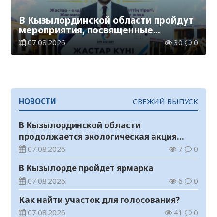
В Кызылординской области пройдут
мероприятия, посвященные
Международному дню молодежи
07.08.2026
30
0
НОВОСТИ
СВЕЖИЙ ВЫПУСК
В Кызылординской области
продолжается экологическая акция
«Таза Қазақстан»
07.08.2026
7
0
В Кызылорде пройдет ярмарка
07.08.2026
6
0
Как найти участок для голосования?
07.08.2026
41
0