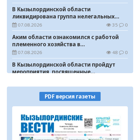
В Кызылординской области
ликвидирована группа нелегальных
добытчиков золота
07.08.2026
35
0
Аким области ознакомился с работой
племенного хозяйства в
Жанакорганском районе
07.08.2026
48
0
В Кызылординской области пройдут
мероприятия, посвященные
Международному дню молодежи
07.08.2026
30
0
В Жанакорганском районе открылась
PDF версия газеты
птицефабрика
07.08.2026
53
0
В Казахстане завершен ключевой этап
строительства Транскаспийской
волоконно-оптической линии связи
07.08.2026
24
0