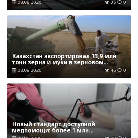
регионы для работы
08.08.2026
35
0
Казахстан экспортировал 13,9 млн
тонн зерна и муки в зерновом
эквиваленте
08.08.2026
46
0
Новый стандарт доступной
медпомощи: более 1 млн
казахстанцев получили
08.08.2026
27
0