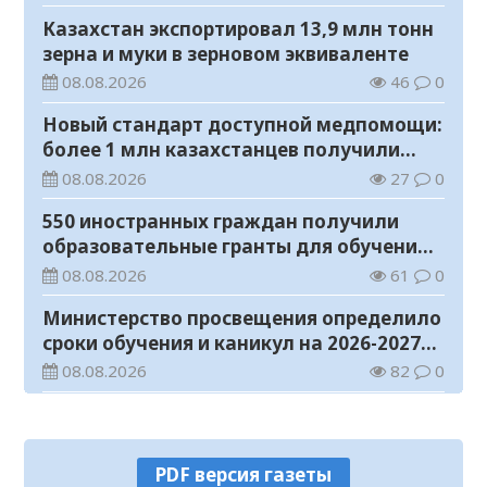
Казахстан экспортировал 13,9 млн тонн
зерна и муки в зерновом эквиваленте
08.08.2026
46
0
Новый стандарт доступной медпомощи:
более 1 млн казахстанцев получили
телемедицинские услуги
08.08.2026
27
0
550 иностранных граждан получили
образовательные гранты для обучения в
Казахстане
08.08.2026
61
0
Министерство просвещения определило
сроки обучения и каникул на 2026-2027
учебный год
08.08.2026
82
0
Прогноз погоды на 8 августа
08.08.2026
38
0
PDF версия газеты
У граждан высокие ожидания от