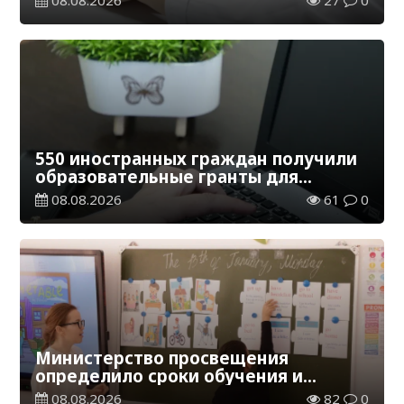
телемедицинские услуги
550 иностранных граждан получили
образовательные гранты для
обучения в Казахстане
08.08.2026
61
0
Министерство просвещения
определило сроки обучения и
каникул на 2026-2027 учебный год
08.08.2026
82
0