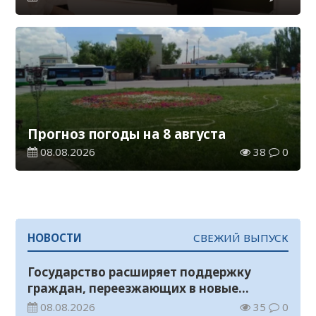
Прогноз погоды на 8 августа
08.08.2026
38
0
НОВОСТИ
СВЕЖИЙ ВЫПУСК
Государство расширяет поддержку
граждан, переезжающих в новые
регионы для работы
08.08.2026
35
0