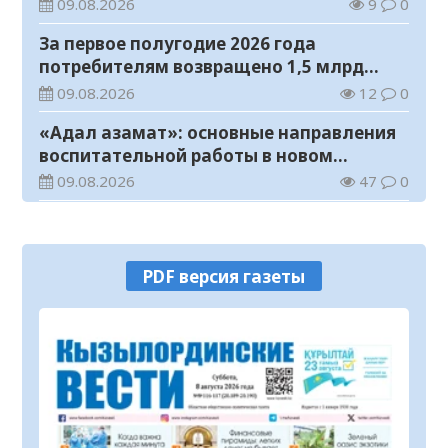
с инвалидностью
09.08.2026
9
0
За первое полугодие 2026 года
потребителям возвращено 1,5 млрд
тенге
09.08.2026
12
0
«Адал азамат»: основные направления
воспитательной работы в новом
учебном году
09.08.2026
47
0
Прогноз погоды на 9 августа
09.08.2026
64
0
PDF версия газеты
Государство расширяет поддержку
граждан, переезжающих в новые
регионы для работы
08.08.2026
79
0
Казахстан экспортировал 13,9 млн тонн
зерна и муки в зерновом эквиваленте
08.08.2026
93
0