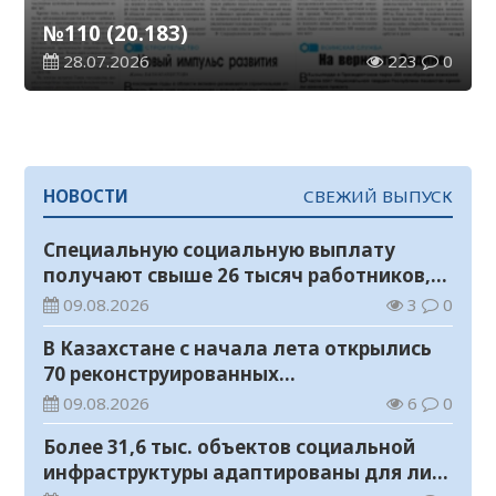
№110 (20.183)
28.07.2026
223
0
НОВОСТИ
СВЕЖИЙ ВЫПУСК
Специальную социальную выплату
получают свыше 26 тысяч работников,
занятых во вредных условиях труда
09.08.2026
3
0
В Казахстане с начала лета открылись
70 реконструированных
железнодорожных вокзалов
09.08.2026
6
0
Более 31,6 тыс. объектов социальной
инфраструктуры адаптированы для лиц