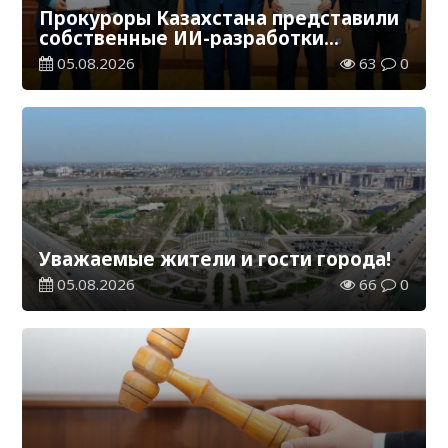
Прокуроры Казахстана представили
собственные ИИ-разработки
мировому эксперту Кай-Фу Ли
05.08.2026
63
0
Уважаемые жители и гости города!
05.08.2026
66
0