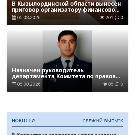
В Кызылординской области вынесен
приговор организатору финансовой
пирамиды
05.08.2026
201
0
Назначен руководитель
департамента Комитета по правовой
статистике и специальным учетам
05.08.2026
85
0
по Кызылординской области
НОВОСТИ
СВЕЖИЙ ВЫПУСК