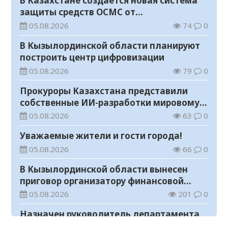
В Казахстане создается новая система
защиты средств ОСМС от
необоснованных выплат
05.08.2026
74
0
В Кызылординской области планируют
построить центр цифровизации
05.08.2026
79
0
Прокуроры Казахстана представили
собственные ИИ-разработки мировому
эксперту Кай-Фу Ли
05.08.2026
63
0
Уважаемые жители и гости города!
05.08.2026
66
0
В Кызылординской области вынесен
приговор организатору финансовой
пирамиды
05.08.2026
201
0
Назначен руководитель департамента
Комитета по правовой статистике и