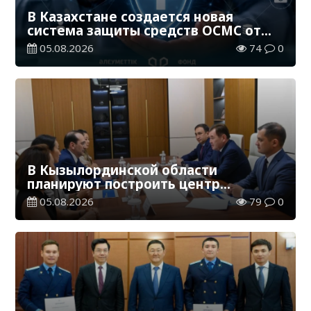
В Казахстане создается новая
система защиты средств ОСМС от
необоснованных выплат
05.08.2026
74
0
В Кызылординской области
планируют построить центр
цифровизации
05.08.2026
79
0