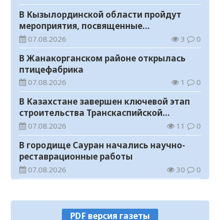
В Кызылординской области пройдут
мероприятия, посвященные
Международному дню молодежи
07.08.2026
3
0
В Жанакорганском районе открылась
птицефабрика
07.08.2026
1
0
В Казахстане завершен ключевой этап
строительства Транскаспийской
волоконно-оптической линии связи
07.08.2026
11
0
В городище Сауран начались научно-
реставрационные работы
07.08.2026
30
0
Прогноз погоды на 7 августа
07.08.2026
16
0
PDF версия газеты