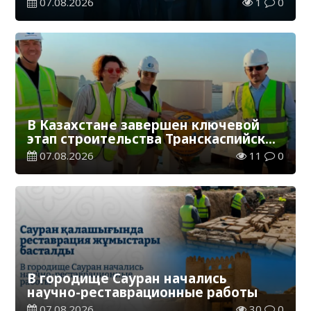
07.08.2026
1
0
В Казахстане завершен ключевой
этап строительства Транскаспийской
волоконно-оптической линии связи
07.08.2026
11
0
В городище Сауран начались
научно-реставрационные работы
07.08.2026
30
0