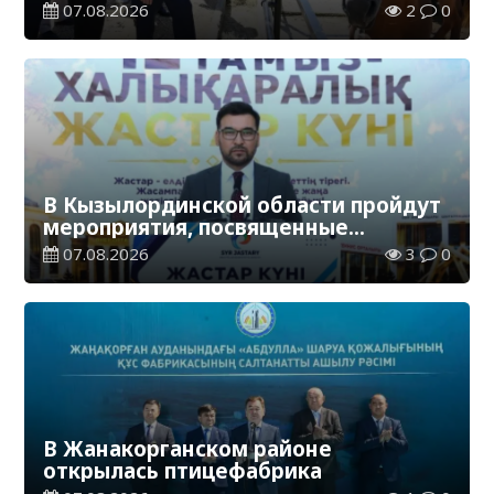
Жанакорганском районе
07.08.2026
2
0
В Кызылординской области пройдут
мероприятия, посвященные
Международному дню молодежи
07.08.2026
3
0
В Жанакорганском районе
открылась птицефабрика