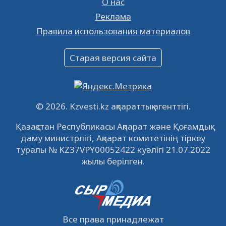
О нас
Реклама
Объявление
Правила использования материалов
16.12.2022
61059
0
Объявление
Старая версия сайта
09.12.2022
64127
0
Свободные рабочие места
22.11.2022
16446
0
© 2026. Kzvesti.kz ақпараттық агенттігі.
IPO «КазМунайГаз»: компания проведет
Қазақстан Республикасы Ақпарат және Қоғамдық
встречу с инвесторами в Кызылорде 22
даму министрлігі, Ақпарат комитетінің тіркеу
ноября
21.11.2022
14951
0
туралы № KZ37VPY00052422 куәлігі 21.07.2022
жылы берілген.
Все права принадлежат