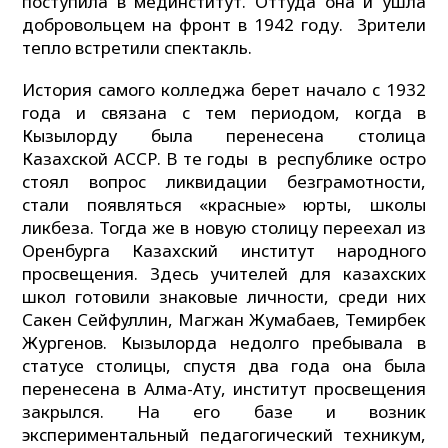
поступила в мединститут. Оттуда она и ушла
добровольцем на фронт в 1942 году. Зрители
тепло встретили спектакль.
История самого колледжа берет начало с 1932
года и связана с тем периодом, когда в
Кызылорду была перенесена столица
Казахской АССР. В те годы в республике остро
стоял вопрос ликвидации безграмотности,
стали появляться «красные» юрты, школы
ликбеза. Тогда же в новую столицу переехал из
Оренбурга Казахский институт народного
просвещения. Здесь учителей для казахских
школ готовили знаковые личности, среди них
Сакен Сейфуллин, Магжан Жумабаев, Темирбек
Жургенов. Кызылорда недолго пребывала в
статусе столицы, спустя два года она была
перенесена в Алма-Ату, институт просвещения
закрылся. На его базе и возник
экспериментальный педагогический техникум,