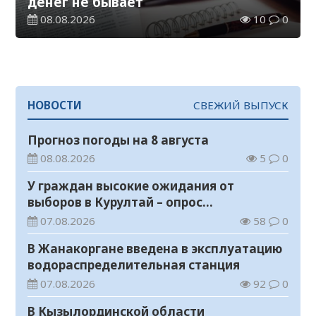
денег не бывает
08.08.2026
10
0
НОВОСТИ
СВЕЖИЙ ВЫПУСК
Прогноз погоды на 8 августа
08.08.2026
5
0
У граждан высокие ожидания от
выборов в Курултай – опрос
общественного мнения
07.08.2026
58
0
В Жанакоргане введена в эксплуатацию
водораспределительная станция
07.08.2026
92
0
В Кызылординской области