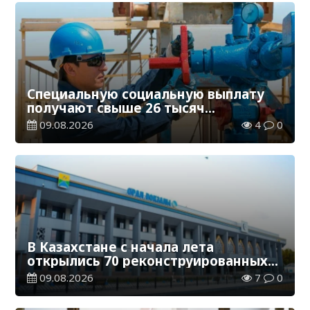
Специальную социальную выплату
получают свыше 26 тысяч
работников, занятых во вредных
09.08.2026
4
0
условиях труда
В Казахстане с начала лета
открылись 70 реконструированных
железнодорожных вокзалов
09.08.2026
7
0