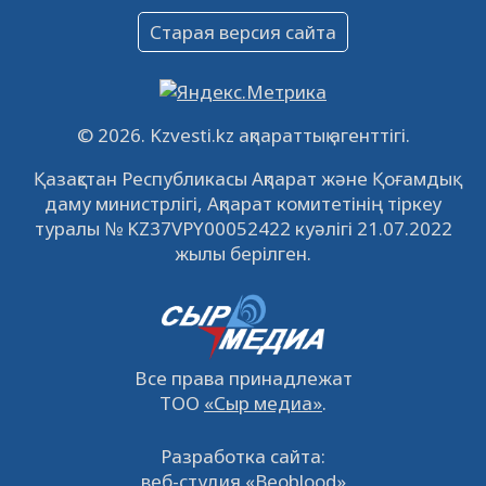
Объявление
Старая версия сайта
09.12.2022
64142
0
Свободные рабочие места
22.11.2022
16452
0
© 2026. Kzvesti.kz ақпараттық агенттігі.
IPO «КазМунайГаз»: компания проведет
Қазақстан Республикасы Ақпарат және Қоғамдық
встречу с инвесторами в Кызылорде 22
даму министрлігі, Ақпарат комитетінің тіркеу
ноября
21.11.2022
14956
0
туралы № KZ37VPY00052422 куәлігі 21.07.2022
жылы берілген.
Все права принадлежат
ТОО
«Сыр медиа»
.
Разработка сайта:
веб-студия «Beoblood»