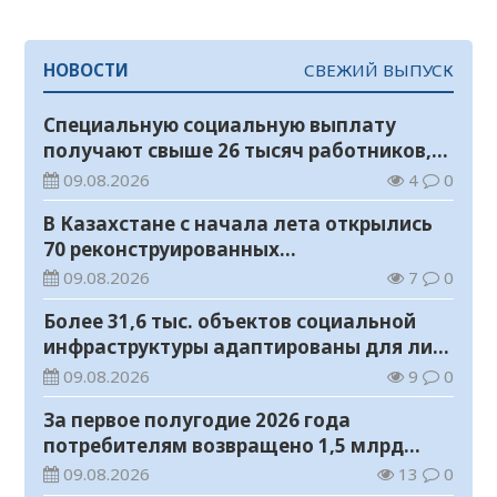
НОВОСТИ
СВЕЖИЙ ВЫПУСК
Специальную социальную выплату
получают свыше 26 тысяч работников,
занятых во вредных условиях труда
09.08.2026
4
0
В Казахстане с начала лета открылись
70 реконструированных
железнодорожных вокзалов
09.08.2026
7
0
Более 31,6 тыс. объектов социальной
инфраструктуры адаптированы для лиц
с инвалидностью
09.08.2026
9
0
За первое полугодие 2026 года
потребителям возвращено 1,5 млрд
тенге
09.08.2026
13
0