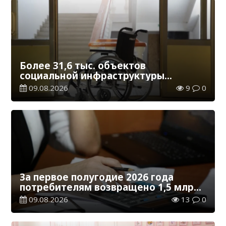
Более 31,6 тыс. объектов
социальной инфраструктуры
адаптированы для лиц с
09.08.2026
9
0
инвалидностью
За первое полугодие 2026 года
потребителям возвращено 1,5 млрд
тенге
09.08.2026
13
0