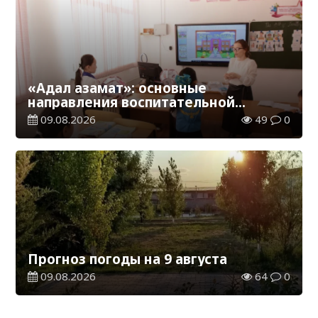
«Адал азамат»: основные
направления воспитательной
работы в новом учебном году
09.08.2026
49
0
Прогноз погоды на 9 августа
09.08.2026
64
0