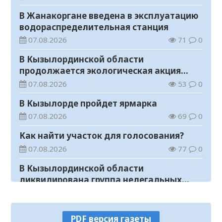
В Жанакоргане введена в эксплуатацию
водораспределительная станция
07.08.2026
71
0
В Кызылординской области
продолжается экологическая акция
«Таза Қазақстан»
07.08.2026
53
0
В Кызылорде пройдет ярмарка
07.08.2026
69
0
Как найти участок для голосования?
07.08.2026
77
0
В Кызылординской области
ликвидирована группа нелегальных
добытчиков золота
07.08.2026
59
0
Аким области ознакомился с работой
PDF версия газеты