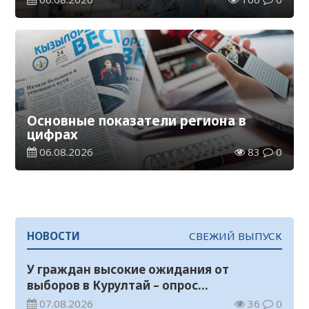
Основные показатели региона в
цифрах
06.08.2026
83
0
НОВОСТИ
СВЕЖИЙ ВЫПУСК
У граждан высокие ожидания от
выборов в Курултай – опрос
общественного мнения
07.08.2026
36
0