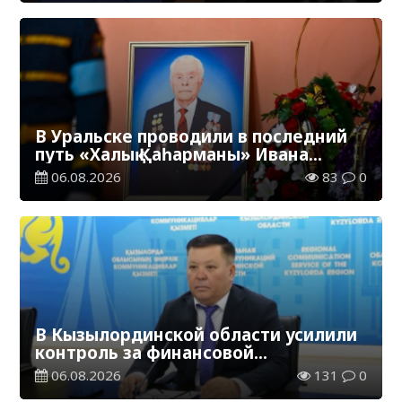
В Уральске проводили в последний
путь «Халық Қаһарманы» Ивана
Степановича Гапича
06.08.2026
83
0
В Кызылординской области усилили
контроль за финансовой
дисциплиной
06.08.2026
131
0