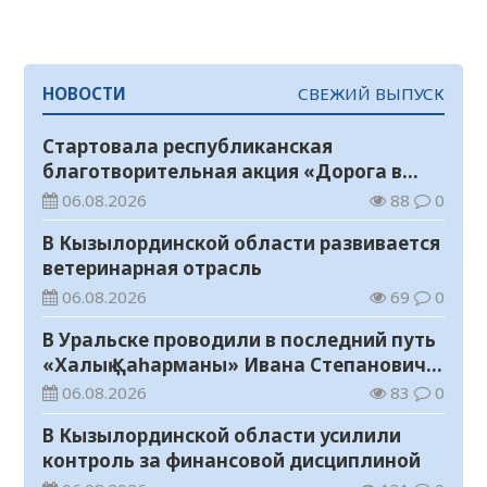
НОВОСТИ
СВЕЖИЙ ВЫПУСК
Стартовала республиканская
благотворительная акция «Дорога в
школу»
06.08.2026
88
0
В Кызылординской области развивается
ветеринарная отрасль
06.08.2026
69
0
В Уральске проводили в последний путь
«Халық Қаһарманы» Ивана Степановича
Гапича
06.08.2026
83
0
В Кызылординской области усилили
контроль за финансовой дисциплиной