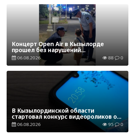
Концерт Open Air в Кызылорде
прошел без нарушений
общественного порядка
06.08.2026
88
0
В Кызылординской области
стартовал конкурс видеороликов о
семейных ценностях и Конституции
06.08.2026
95
0