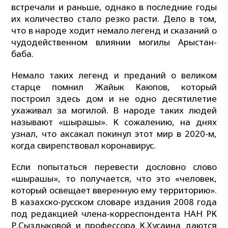
встречали и раньше, однако в последние годы
их количество стало резко расти. Дело в том,
что в народе ходит немало легенд и сказаний о
чудодейственном влиянии могилы Арыстан-
баба.
Немало таких легенд и преданий о великом
старце помнил Жайык Каюпов, который
построил здесь дом и не одно десятилетие
ухаживал за могилой. В народе таких людей
называют «шырақшы». К сожалению, на днях
узнал, что аксакал покинул этот мир в 2020-м,
когда свирепствовал коронавирус.
Если попытаться перевести дословно слово
«шырақшы», то получается, что это «человек,
который освещает вверенную ему территорию».
В казахско-русском словаре издания 2008 года
под редакцией члена-корреспондента НАН РК
Р.Сыздыковой и профессора К.Хусаина даются