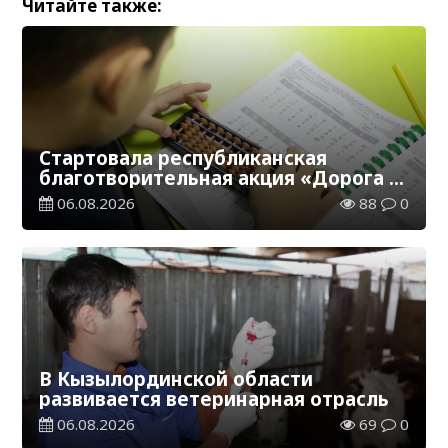
Читайте также:
Стартовала республиканская
благотворительная акция «Дорога в
школу»
06.08.2026
88
0
В Кызылординской области
развивается ветеринарная отрасль
06.08.2026
69
0