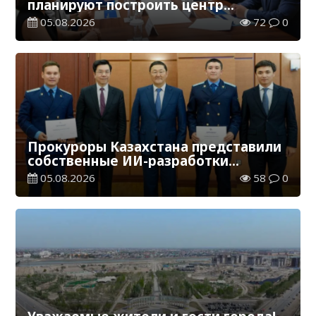
планируют построить центр
цифровизации
05.08.2026
72
0
Прокуроры Казахстана представили
собственные ИИ-разработки
мировому эксперту Кай-Фу Ли
05.08.2026
58
0