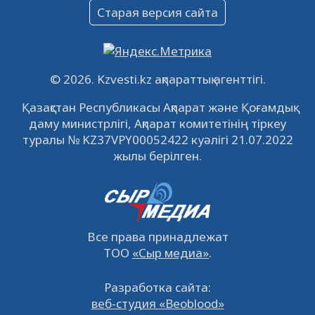
Объявление
Старая версия сайта
09.12.2022
64097
0
Свободные рабочие места
22.11.2022
16423
0
© 2026. Kzvesti.kz ақпараттық агенттігі.
IPO «КазМунайГаз»: компания проведет
Қазақстан Республикасы Ақпарат және Қоғамдық
встречу с инвесторами в Кызылорде 22
даму министрлігі, Ақпарат комитетінің тіркеу
ноября
21.11.2022
14929
0
туралы № KZ37VPY00052422 куәлігі 21.07.2022
жылы берілген.
Все права принадлежат
ТОО
«Сыр медиа»
.
Разработка сайта:
веб-студия «Beoblood»