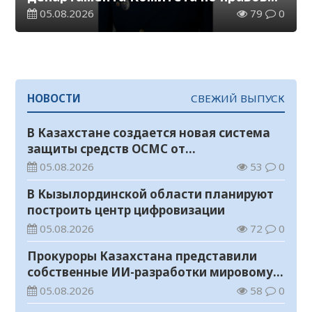
статистике и специальным учетам
05.08.2026
79
0
по Кызылординской области
НОВОСТИ
СВЕЖИЙ ВЫПУСК
В Казахстане создается новая система
защиты средств ОСМС от
необоснованных выплат
05.08.2026
53
0
В Кызылординской области планируют
построить центр цифровизации
05.08.2026
72
0
Прокуроры Казахстана представили
собственные ИИ-разработки мировому
эксперту Кай-Фу Ли
05.08.2026
58
0