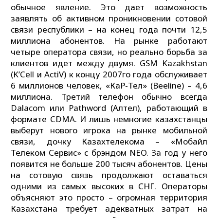
обычное явление. Это дает возможность
заявлять об активном проникновении сотовой
связи республики – на конец года почти 12,5
миллиона абонентов. На рынке работают
четыре оператора связи, но реально борьба за
клиентов идет между двумя. GSM Kazakhstan
(K’Cell и ActiV) к концу 2007го года обслуживает
6 миллионов человек, «КаР-Тел» (Beeline) – 4,6
миллиона. Третий телефон обычно всегда
Dalacom или Pathword (Алтел), работающий в
формате CDMA. И лишь немногие казахстанцы
выберут нового игрока на рынке мобильной
связи, дочку Казахтелекома – «Мобайл
Телеком Сервис» с брэндом NEO. За год у него
появится не больше 200 тысяч абонентов. Цены
на сотовую связь продолжают оставаться
одними из самых высоких в СНГ. Операторы
объясняют это просто – огромная территория
Казахстана требует адекватных затрат на