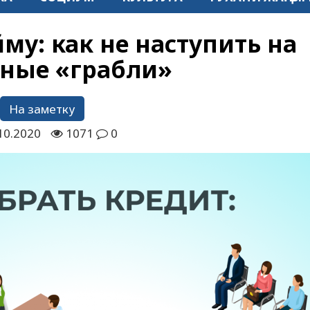
му: как не наступить на
ные «грабли»
На заметку
10.2020
1071
0