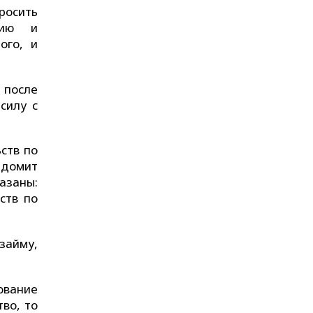
росить
цию и
ого, и
 после
силу с
ств по
едомит
азаны:
ств по
займу,
ование
во, то