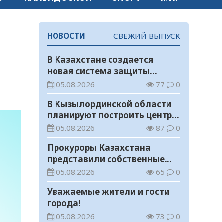
НОВОСТИ
СВЕЖИЙ ВЫПУСК
В Казахстане создается
новая система защиты
средств ОСМС от
05.08.2026
77
0
необоснованных выплат
В Кызылординской области
планируют построить центр
цифровизации
05.08.2026
87
0
Прокуроры Казахстана
представили собственные
ИИ-разработки мировому
05.08.2026
65
0
эксперту Кай-Фу Ли
Уважаемые жители и гости
города!
05.08.2026
73
0