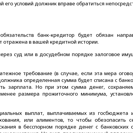
й его условий должник вправе обратиться непосредс
обязательств банк-кредитор будет обязан напра
 отражена в вашей кредитной истории.
 через суд или в досудебном порядке залоговое иму
атежное требование (в случае, если эта мера огово
 должника определенная сумма будет списана с банко
ть зарплата. Но при этом сумма денег, сохраняе
менее размера прожиточного минимума, установл
циальных выплат, выплачиваемых из госбюджета и
хования, или алиментов, то чтобы обезопасить с
кания в бесспорном порядке денег с банковских с