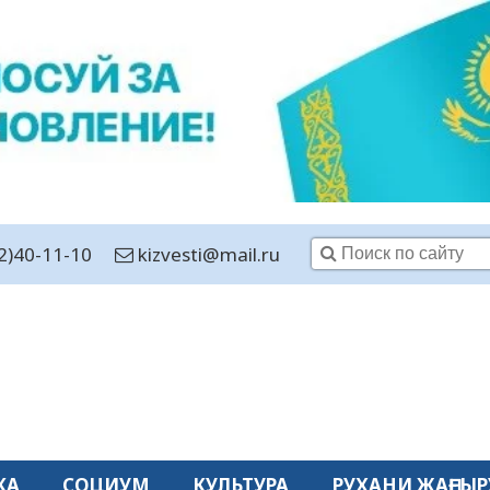
2)40-11-10
kizvesti@mail.ru
КА
СОЦИУМ
КУЛЬТУРА
РУХАНИ ЖАҢҒЫР