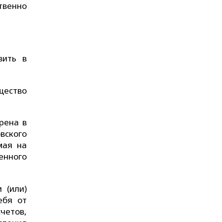
твенно
вить в
щество
рена в
вского
мая на
енного
 (или)
ебя от
четов,