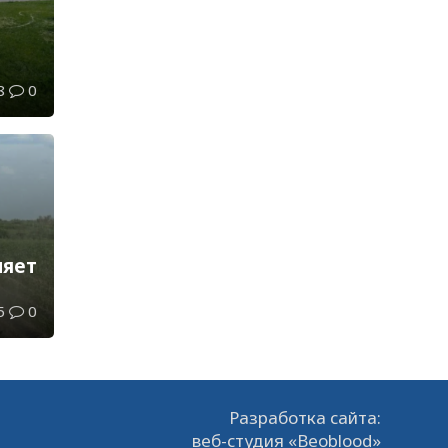
8
0
ляет
5
0
Разработка сайта:
веб-студия «Beoblood»