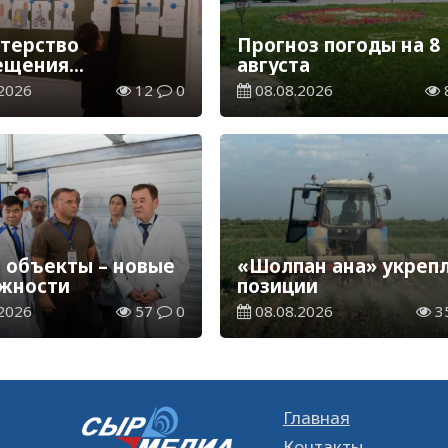
терство
Прогноз погоды на 8
ещения
августа
елило сроки
2026
12
0
08.08.2026
ия и каникул на
2027 учебный год
 объекты – новые
«Шолпан ана» укреп
жности
позиции
2026
57
0
08.08.2026
3
Главная
Контакты