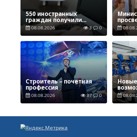
550 иностранных
Минис
граждан получили
просв
образовательные
опред
08.08.2026
3
0
08.08.
гранты для обучения в
обучен
Казахстане
2026-
Строитель – почетная
Новые
профессия
возмо
08.08.2026
37
0
08.08.