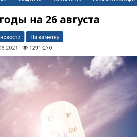
годы на 26 августа
 новости
На заметку
08.2021
1291
0