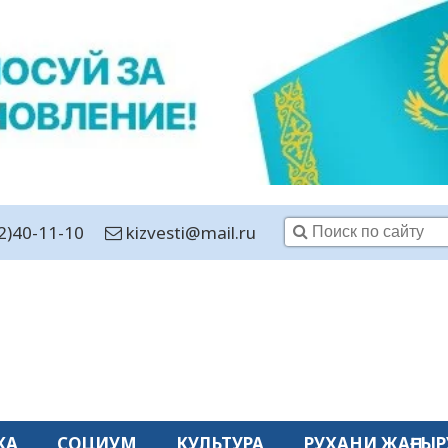
2)40-11-10
kizvesti@mail.ru
КА
СОЦИУМ
КУЛЬТУРА
РУХАНИ ЖАҢҒЫР