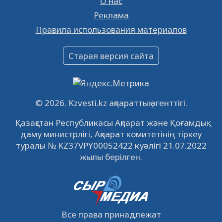
О нас
Реклама
Объявление
Правила использования материалов
16.12.2022
61061
0
Объявление
Старая версия сайта
09.12.2022
64131
0
Свободные рабочие места
22.11.2022
16447
0
© 2026. Kzvesti.kz ақпараттық агенттігі.
IPO «КазМунайГаз»: компания проведет
Қазақстан Республикасы Ақпарат және Қоғамдық
встречу с инвесторами в Кызылорде 22
даму министрлігі, Ақпарат комитетінің тіркеу
ноября
21.11.2022
14951
0
туралы № KZ37VPY00052422 куәлігі 21.07.2022
жылы берілген.
Все права принадлежат