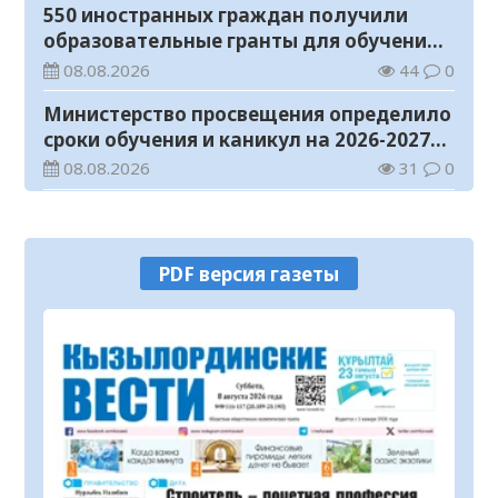
550 иностранных граждан получили
образовательные гранты для обучения в
Казахстане
08.08.2026
44
0
Министерство просвещения определило
сроки обучения и каникул на 2026-2027
учебный год
08.08.2026
31
0
Прогноз погоды на 8 августа
08.08.2026
21
0
PDF версия газеты
У граждан высокие ожидания от
выборов в Курултай – опрос
общественного мнения
07.08.2026
68
0
В Жанакоргане введена в эксплуатацию
водораспределительная станция
07.08.2026
100
0
В Кызылординской области