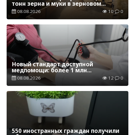
тонн зерна и муки в зерновом
эквиваленте
08.08.2026
10
0
Новый стандарт доступной
медпомощи: более 1 млн
казахстанцев получили
08.08.2026
12
0
телемедицинские услуги
550 иностранных граждан получили