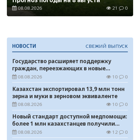
08.08.2026
21
0
НОВОСТИ
СВЕЖИЙ ВЫПУСК
Государство расширяет поддержку
граждан, переезжающих в новые
регионы для работы
08.08.2026
10
0
Казахстан экспортировал 13,9 млн тонн
зерна и муки в зерновом эквиваленте
08.08.2026
10
0
Новый стандарт доступной медпомощи:
более 1 млн казахстанцев получили
телемедицинские услуги
08.08.2026
12
0