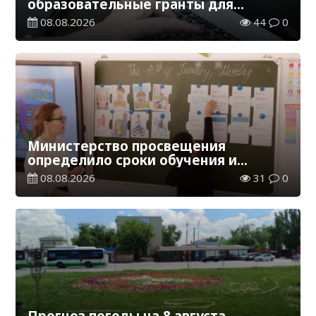
образовательные гранты для
обучения в Казахстане
08.08.2026
44
0
Министерство просвещения
определило сроки обучения и
каникул на 2026-2027 учебный год
08.08.2026
31
0
Прогноз погоды на 8 августа