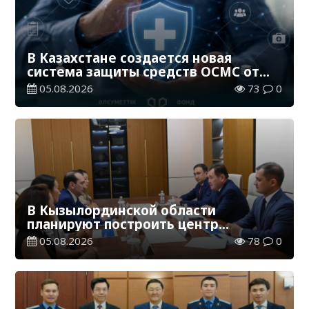
В Казахстане создается новая
система защиты средств ОСМС от
необоснованных выплат
05.08.2026
73
0
В Кызылординской области
планируют построить центр
цифровизации
05.08.2026
78
0