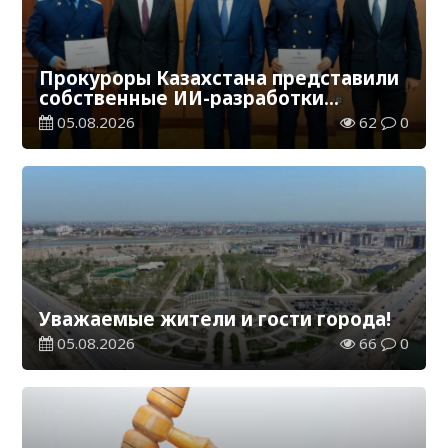
Прокуроры Казахстана представили
собственные ИИ-разработки
мировому эксперту Кай-Фу Ли
05.08.2026
62
0
Уважаемые жители и гости города!
05.08.2026
66
0