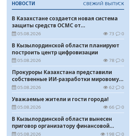
НОВОСТИ
СВЕЖИЙ ВЫПУСК
В Казахстане создается новая система
защиты средств ОСМС от
необоснованных выплат
05.08.2026
73
0
В Кызылординской области планируют
построить центр цифровизации
05.08.2026
78
0
Прокуроры Казахстана представили
собственные ИИ-разработки мировому
эксперту Кай-Фу Ли
05.08.2026
62
0
Уважаемые жители и гости города!
05.08.2026
66
0
В Кызылординской области вынесен
приговор организатору финансовой
пирамиды
05.08.2026
198
0