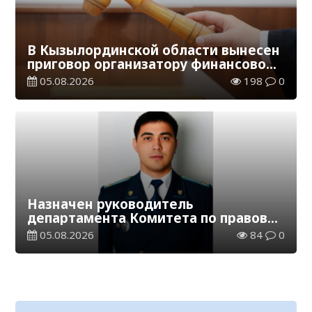
В Кызылординской области вынесен
приговор организатору финансовой
пирамиды
05.08.2026
198
0
Назначен руководитель
департамента Комитета по правовой
статистике и специальным учетам
05.08.2026
84
0
по Кызылординской области