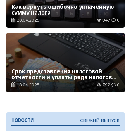
Как вернуть ошибочно уплаченную
сумму налога
20.04.2025
847
0
Срок представления налоговой
отчетности и уплаты ряда налогов
истекает 21 апреля
18.04.2025
792
0
НОВОСТИ
СВЕЖИЙ ВЫПУСК