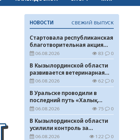
НОВОСТИ
СВЕЖИЙ ВЫПУСК
Стартовала республиканская
благотворительная акция
«Дорога в школу»
06.08.2026
83
0
В Кызылординской области
развивается ветеринарная
отрасль
06.08.2026
62
0
В Уральске проводили в
последний путь «Халық
Қаһарманы» Ивана
06.08.2026
75
0
Степановича Гапича
В Кызылординской области
усилили контроль за
финансовой дисциплиной
06.08.2026
122
0