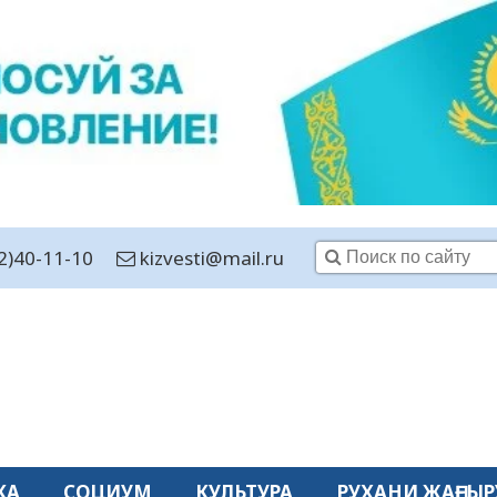
2)40-11-10
kizvesti@mail.ru
КА
СОЦИУМ
КУЛЬТУРА
РУХАНИ ЖАҢҒЫР