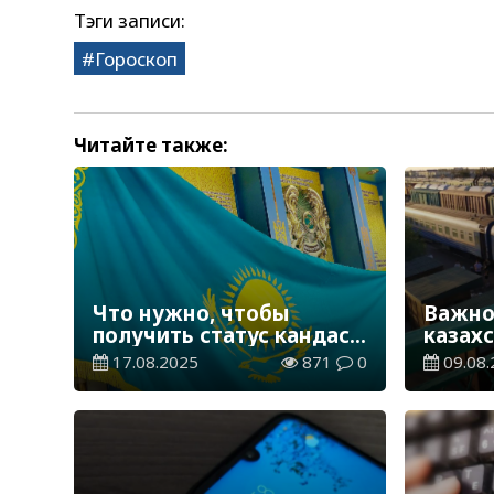
Тэги записи:
Гороскоп
Читайте также:
Что нужно, чтобы
Важно
получить статус кандаса
казахс
в Казахстане
делать
17.08.2025
871
0
09.08.
опозд