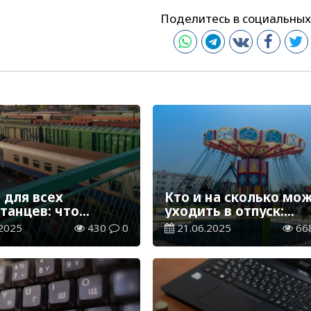
Поделитесь в социальных
 для всех
Кто и на сколько мо
танцев: что
уходить в отпуск:
, если вы
разъяснения Минтру
2025
430
0
21.06.2025
66
али на поезд
РК