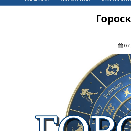
Гороск
07