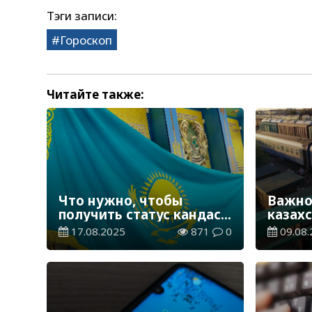
Тэги записи:
Гороскоп
Читайте также:
Что нужно, чтобы
Важно
получить статус кандаса
казахс
в Казахстане
делать
17.08.2025
871
0
09.08.
опозд