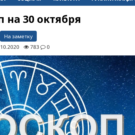
п на 30 октября
На заметку
.10.2020
783
0