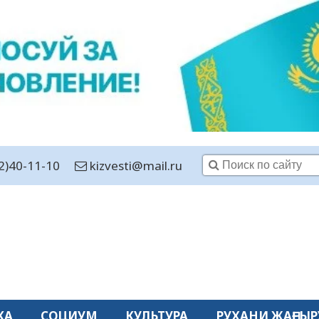
2)40-11-10
kizvesti@mail.ru
КА
СОЦИУМ
КУЛЬТУРА
РУХАНИ ЖАҢҒЫР