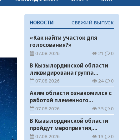
НОВОСТИ
СВЕЖИЙ ВЫПУСК
«Как найти участок для
голосования?»
07.08.2026
21
0
В Кызылординской области
ликвидирована группа
нелегальных добытчиков
07.08.2026
24
0
золота
Аким области ознакомился с
работой племенного
хозяйства в Жанакорганском
07.08.2026
35
0
районе
В Кызылординской области
пройдут мероприятия,
посвященные
07.08.2026
13
0