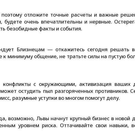
, поэтому отложите точные расчеты и важные реше
м, будете очень впечатлительны и нервные. Остерег
ить безобидные факты и события.
ендует Близнецам — откажитесь сегодня решать 
е к минимуму общение, не тратьте силы на пустую б
е конфликты с окружающими, активизация ваших 
о может остудить пыл разгоряченных противников. С
сс, разумные уступки во многом помогут делу.
да, возможно, Львы начнут крупный бизнес в новой д
енным уровнем риска. Оттачивайте свои навыки, в