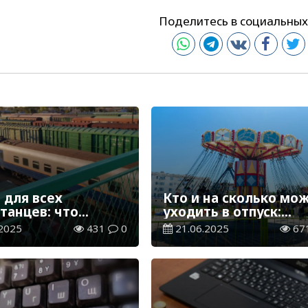
Поделитесь в социальных
 для всех
Кто и на сколько мо
танцев: что
уходить в отпуск:
, если вы
разъяснения Минтру
2025
431
0
21.06.2025
67
али на поезд
РК