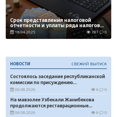
Срок представления налоговой
отчетности и уплаты ряда налогов
истекает 21 апреля
18.04.2025
787
0
НОВОСТИ
СВЕЖИЙ ВЫПУСК
Состоялось заседание республиканской
комиссии по присуждению
образовательных грантов
06.08.2026
6
0
На мавзолее Узбекали Жанибекова
продолжаются реставрационные
работы
06.08.2026
6
0