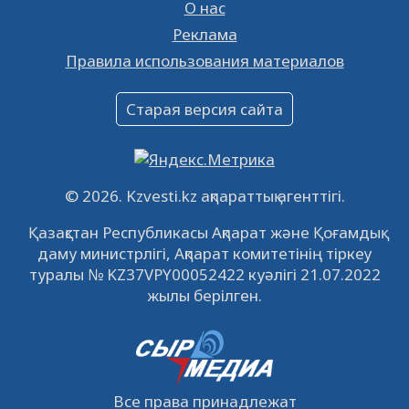
26.01.2023
16366
0
О нас
Реклама
Объявление
Правила использования материалов
16.12.2022
61027
0
Объявление
Старая версия сайта
09.12.2022
64099
0
Свободные рабочие места
22.11.2022
16425
0
© 2026. Kzvesti.kz ақпараттық агенттігі.
IPO «КазМунайГаз»: компания проведет
Қазақстан Республикасы Ақпарат және Қоғамдық
встречу с инвесторами в Кызылорде 22
даму министрлігі, Ақпарат комитетінің тіркеу
ноября
21.11.2022
14934
0
туралы № KZ37VPY00052422 куәлігі 21.07.2022
жылы берілген.
Все права принадлежат