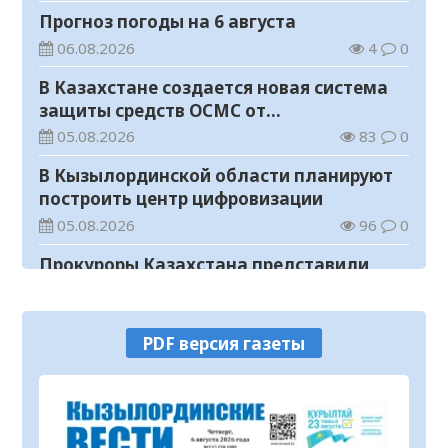
Прогноз погоды на 6 августа
06.08.2026
4
0
В Казахстане создается новая система
защиты средств ОСМС от
необоснованных выплат
05.08.2026
83
0
В Кызылординской области планируют
построить центр цифровизации
05.08.2026
96
0
Прокуроры Казахстана представили
собственные ИИ-разработки мировому
эксперту Кай-Фу Ли
05.08.2026
71
0
PDF версия газеты
Уважаемые жители и гости города!
05.08.2026
78
0
В Кызылординской области вынесен
приговор организатору финансовой