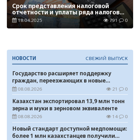
Срок представления налоговой
отчетности и уплаты ряда налогов
истекает 21 апреля
18.04.2025
791
0
НОВОСТИ
СВЕЖИЙ ВЫПУСК
Государство расширяет поддержку
граждан, переезжающих в новые
регионы для работы
08.08.2026
21
0
Казахстан экспортировал 13,9 млн тонн
зерна и муки в зерновом эквиваленте
08.08.2026
14
0
Новый стандарт доступной медпомощи:
более 1 млн казахстанцев получили