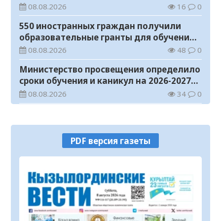
телемедицинские услуги
08.08.2026
16
0
550 иностранных граждан получили
образовательные гранты для обучения в
Казахстане
08.08.2026
48
0
Министерство просвещения определило
сроки обучения и каникул на 2026-2027
учебный год
08.08.2026
34
0
Прогноз погоды на 8 августа
08.08.2026
25
0
PDF версия газеты
У граждан высокие ожидания от
выборов в Курултай – опрос
общественного мнения
07.08.2026
70
0
В Жанакоргане введена в эксплуатацию
водораспределительная станция
07.08.2026
101
0