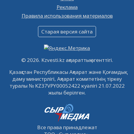
Реклама
Объявление
Правила использования материалов
16.12.2022
61060
0
Объявление
Старая версия сайта
09.12.2022
64127
0
Свободные рабочие места
22.11.2022
16446
0
© 2026. Kzvesti.kz ақпараттық агенттігі.
IPO «КазМунайГаз»: компания проведет
Қазақстан Республикасы Ақпарат және Қоғамдық
встречу с инвесторами в Кызылорде 22
даму министрлігі, Ақпарат комитетінің тіркеу
ноября
21.11.2022
14951
0
туралы № KZ37VPY00052422 куәлігі 21.07.2022
жылы берілген.
Все права принадлежат