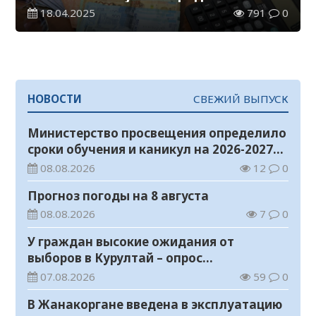
истекает 21 апреля
18.04.2025
791
0
НОВОСТИ
СВЕЖИЙ ВЫПУСК
Министерство просвещения определило
сроки обучения и каникул на 2026-2027
учебный год
08.08.2026
12
0
Прогноз погоды на 8 августа
08.08.2026
7
0
У граждан высокие ожидания от
выборов в Курултай – опрос
общественного мнения
07.08.2026
59
0
В Жанакоргане введена в эксплуатацию