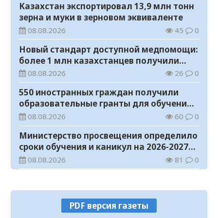
Казахстан экспортировал 13,9 млн тонн
зерна и муки в зерновом эквиваленте
08.08.2026
45
0
Новый стандарт доступной медпомощи:
более 1 млн казахстанцев получили
телемедицинские услуги
08.08.2026
26
0
550 иностранных граждан получили
образовательные гранты для обучения в
Казахстане
08.08.2026
60
0
Министерство просвещения определило
сроки обучения и каникул на 2026-2027
учебный год
08.08.2026
81
0
Прогноз погоды на 8 августа
08.08.2026
37
0
PDF версия газеты
У граждан высокие ожидания от