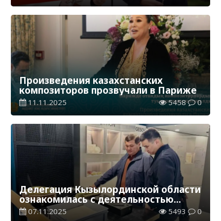
Произведения казахстанских
композиторов прозвучали в Париже
11.11.2025
5458
0
Делегация Кызылординской области
ознакомилась с деятельностью
швейцарских компаний
07.11.2025
5493
0