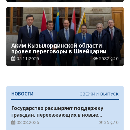
Аким Кызылординской области
провел переговоры в Швейцарии
05.11.2025
5582
0
НОВОСТИ
СВЕЖИЙ ВЫПУСК
Государство расширяет поддержку
граждан, переезжающих в новые
регионы для работы
08.08.2026
35
0