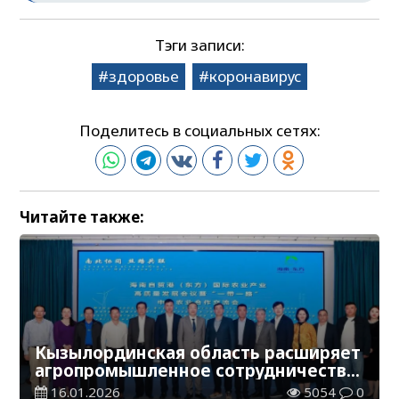
Тэги записи:
здоровье
коронавирус
Поделитесь в социальных сетях:
Читайте также:
Кызылординская область расширяет
агропромышленное сотрудничество
с Китаем
16.01.2026
5054
0