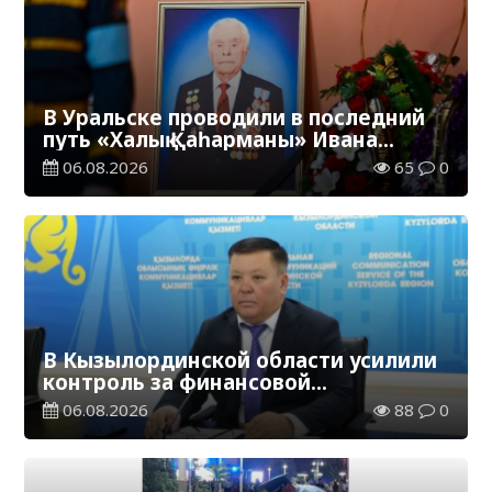
В Уральске проводили в последний
путь «Халық Қаһарманы» Ивана
Степановича Гапича
06.08.2026
65
0
В Кызылординской области усилили
контроль за финансовой
дисциплиной
06.08.2026
88
0