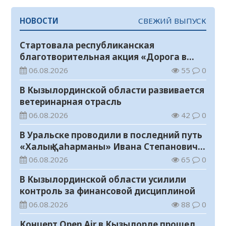
НОВОСТИ
СВЕЖИЙ ВЫПУСК
Стартовала республиканская
благотворительная акция «Дорога в
школу»
06.08.2026
55
0
В Кызылординской области развивается
ветеринарная отрасль
06.08.2026
42
0
В Уральске проводили в последний путь
«Халық Қаһарманы» Ивана Степановича
Гапича
06.08.2026
65
0
В Кызылординской области усилили
контроль за финансовой дисциплиной
06.08.2026
88
0
Концерт Open Air в Кызылорде прошел