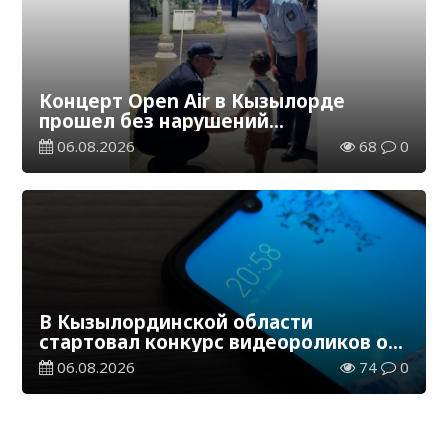
Концерт Open Air в Кызылорде
прошел без нарушений
общественного порядка
06.08.2026
68
0
В Кызылординской области
стартовал конкурс видеороликов о
семейных ценностях и Конституции
06.08.2026
74
0