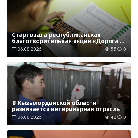
Стартовала республиканская
благотворительная акция «Дорога в
школу»
06.08.2026
55
0
В Кызылординской области
развивается ветеринарная отрасль
06.08.2026
42
0