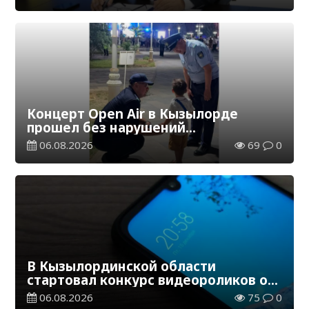
Концерт Open Air в Кызылорде
прошел без нарушений
общественного порядка
06.08.2026
69
0
В Кызылординской области
стартовал конкурс видеороликов о
семейных ценностях и Конституции
06.08.2026
75
0