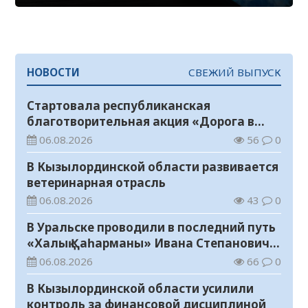
НОВОСТИ
СВЕЖИЙ ВЫПУСК
Стартовала республиканская
благотворительная акция «Дорога в
школу»
06.08.2026
56
0
В Кызылординской области развивается
ветеринарная отрасль
06.08.2026
43
0
В Уральске проводили в последний путь
«Халық Қаһарманы» Ивана Степановича
Гапича
06.08.2026
66
0
В Кызылординской области усилили
контроль за финансовой дисциплиной