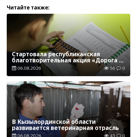
Читайте также:
Стартовала республиканская
благотворительная акция «Дорога в
школу»
06.08.2026
56
0
В Кызылординской области
развивается ветеринарная отрасль
06.08.2026
43
0