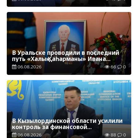
В Уральске проводили в последний
путь «Халық Қаһарманы» Ивана
Степановича Гапича
06.08.2026
66
0
В Кызылординской области усилили
контроль за финансовой
дисциплиной
06.08.2026
88
0