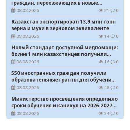
граждан, переезжающих в новые
регионы для работы
08.08.2026
21
0
Казахстан экспортировал 13,9 млн тонн
зерна и муки в зерновом эквиваленте
08.08.2026
14
0
Новый стандарт доступной медпомощи:
более 1 млн казахстанцев получили
телемедицинские услуги
08.08.2026
16
0
550 иностранных граждан получили
образовательные гранты для обучения в
Казахстане
08.08.2026
48
0
Министерство просвещения определило
сроки обучения и каникул на 2026-2027
учебный год
08.08.2026
34
0
Прогноз погоды на 8 августа