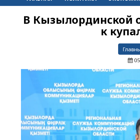
В Кызылординской о
к купа
Главны
05