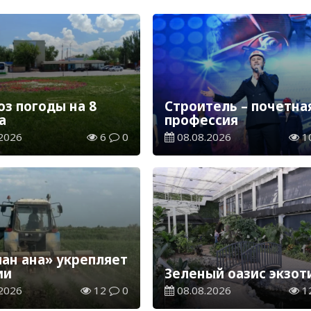
оз погоды на 8
Строитель – почетна
а
профессия
2026
6
0
08.08.2026
1
ан ана» укрепляет
ии
Зеленый оазис экзот
2026
12
0
08.08.2026
1