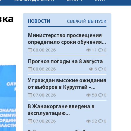
вка
НОВОСТИ
СВЕЖИЙ ВЫПУСК
Министерство просвещения
определило сроки обучения и
каникул на 2026-2027
08.08.2026
11
0
учебный год
Прогноз погоды на 8 августа
08.08.2026
6
0
У граждан высокие ожидания
от выборов в Курултай –
опрос общественного мнения
07.08.2026
58
0
В Жанакоргане введена в
эксплуатацию
водораспределительная
07.08.2026
92
0
станция