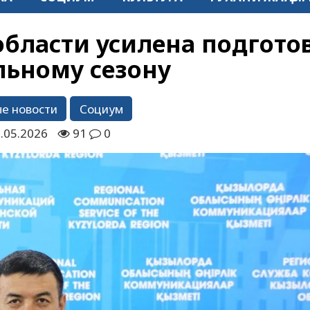
бласти усилена подгото
льному сезону
е новости
Социум
.05.2026
91
0