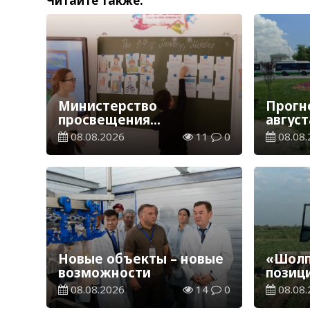
Читайте также:
Министерство
Прогн
просвещения
август
определило сроки
08.08.2026
11
0
08.08.
обучения и каникул на
2026-2027 учебный год
Новые объекты – новые
«Шолп
возможности
позиц
08.08.2026
14
0
08.08.