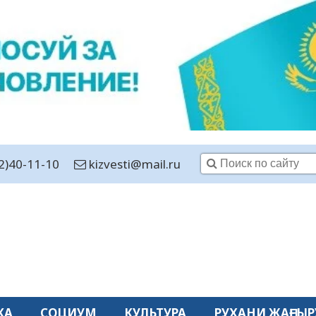
2)40-11-10
kizvesti@mail.ru
КА
СОЦИУМ
КУЛЬТУРА
РУХАНИ ЖАҢҒЫР