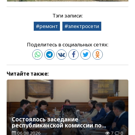
Тэги записи:
ремонт
электросети
Поделитесь в социальных сетях:
Читайте также:
Состоялось заседание
республиканской комиссии по
присуждению образовательных
06.08.2026
7
0