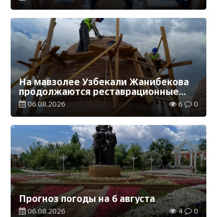
грантов
На мавзолее Узбекали Жанибекова
продолжаются реставрационные
работы
06.08.2026
6
0
Прогноз погоды на 6 августа
06.08.2026
4
0