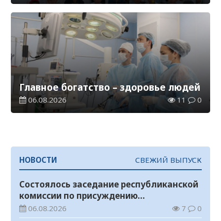
Главное богатство – здоровье людей
06.08.2026
11
0
НОВОСТИ
СВЕЖИЙ ВЫПУСК
Состоялось заседание республиканской
комиссии по присуждению
образовательных грантов
06.08.2026
7
0