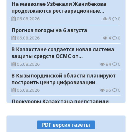
На мавзолее Узбекали Жанибекова
продолжаются реставрационные
работы
06.08.2026
6
0
Прогноз погоды на 6 августа
06.08.2026
4
0
В Казахстане создается новая система
защиты средств ОСМС от
необоснованных выплат
05.08.2026
84
0
В Кызылординской области планируют
построить центр цифровизации
05.08.2026
96
0
Прокуроры Казахстана представили
собственные ИИ-разработки мировому
эксперту Кай-Фу Ли
05.08.2026
71
0
PDF версия газеты
Уважаемые жители и гости города!