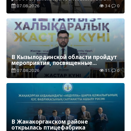
Жанакорганском районе
07.08.2026
34
0
В Кызылординской области пройдут
мероприятия, посвященные
Международному дню молодежи
07.08.2026
11
0
В Жанакорганском районе
открылась птицефабрика