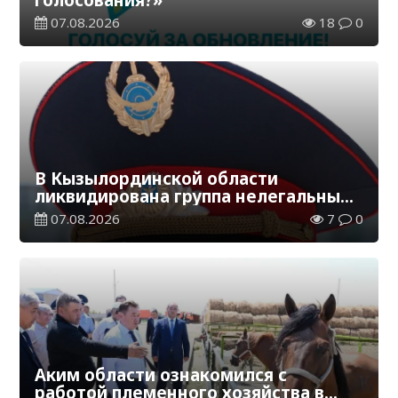
07.08.2026
18
0
В Кызылординской области
ликвидирована группа нелегальных
добытчиков золота
07.08.2026
7
0
Аким области ознакомился с
работой племенного хозяйства в