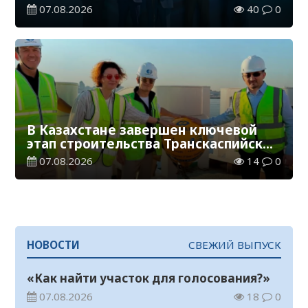
07.08.2026
40
0
В Казахстане завершен ключевой
этап строительства Транскаспийской
волоконно-оптической линии связи
07.08.2026
14
0
НОВОСТИ
СВЕЖИЙ ВЫПУСК
«Как найти участок для голосования?»
07.08.2026
18
0