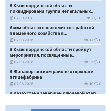
В Кызылординской области
ликвидирована группа нелегальных
добытчиков золота
07.08.2026
7
0
Аким области ознакомился с работой
племенного хозяйства в
Жанакорганском районе
07.08.2026
34
0
В Кызылординской области пройдут
мероприятия, посвященные
Международному дню молодежи
07.08.2026
11
0
В Жанакорганском районе открылась
птицефабрика
07.08.2026
40
0
В Казахстане завершен ключевой этап
строительства Транскаспийской
волоконно-оптической линии связи
07.08.2026
14
0