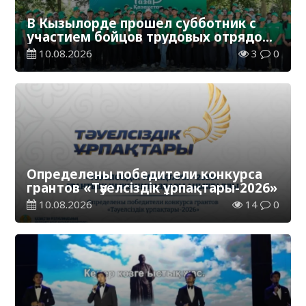
В Кызылорде прошел субботник с
участием бойцов трудовых отрядов
«Жасыл ел»
10.08.2026
3
0
Определены победители конкурса
грантов «Тәуелсіздік ұрпақтары-2026»
10.08.2026
14
0