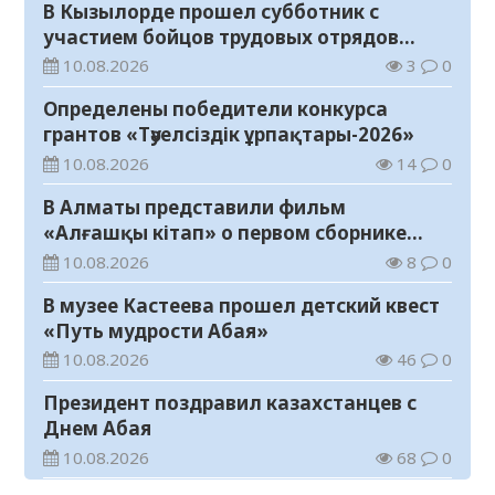
В Кызылорде прошел субботник с
участием бойцов трудовых отрядов
«Жасыл ел»
10.08.2026
3
0
Определены победители конкурса
грантов «Тәуелсіздік ұрпақтары-2026»
10.08.2026
14
0
В Алматы представили фильм
«Алғашқы кітап» о первом сборнике
произведений Абая
10.08.2026
8
0
В музее Кастеева прошел детский квест
«Путь мудрости Абая»
10.08.2026
46
0
Президент поздравил казахстанцев с
Днем Абая
10.08.2026
68
0