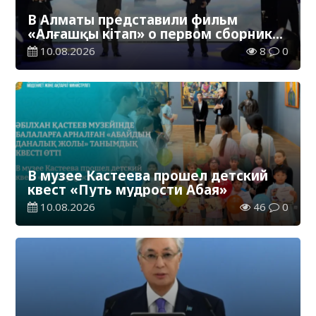
В Алматы представили фильм
«Алғашқы кітап» о первом сборнике
произведений Абая
10.08.2026
8
0
В музее Кастеева прошел детский
квест «Путь мудрости Абая»
10.08.2026
46
0