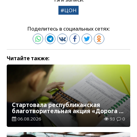
ЦОН
Поделитесь в социальных сетях:
Читайте также:
Стартовала республиканская
благотворительная акция «Дорога в
школу»
06.08.2026
93
0