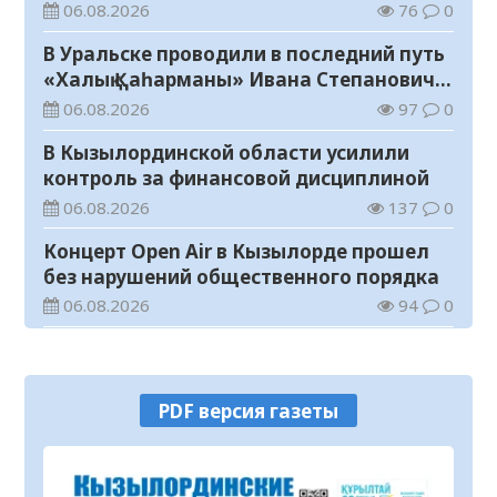
06.08.2026
76
0
В Уральске проводили в последний путь
«Халық Қаһарманы» Ивана Степановича
Гапича
06.08.2026
97
0
В Кызылординской области усилили
контроль за финансовой дисциплиной
06.08.2026
137
0
Концерт Open Air в Кызылорде прошел
без нарушений общественного порядка
06.08.2026
94
0
В Кызылординской области стартовал
конкурс видеороликов о семейных
ценностях и Конституции
06.08.2026
102
0
PDF версия газеты
Соблюдение правил пожарной
безопасности – обязанность каждого