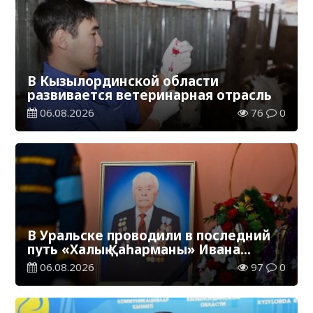
В Кызылординской области
развивается ветеринарная отрасль
06.08.2026
76
0
В Уральске проводили в последний
путь «Халық Қаһарманы» Ивана
Степановича Гапича
06.08.2026
97
0