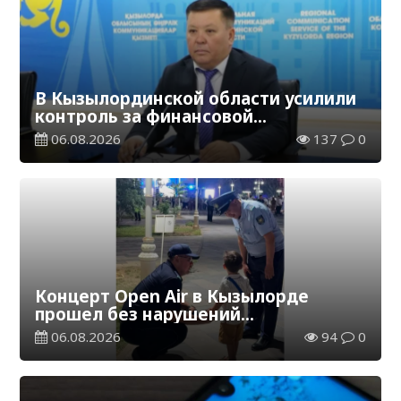
В Кызылординской области усилили
контроль за финансовой
дисциплиной
06.08.2026
137
0
Концерт Open Air в Кызылорде
прошел без нарушений
общественного порядка
06.08.2026
94
0