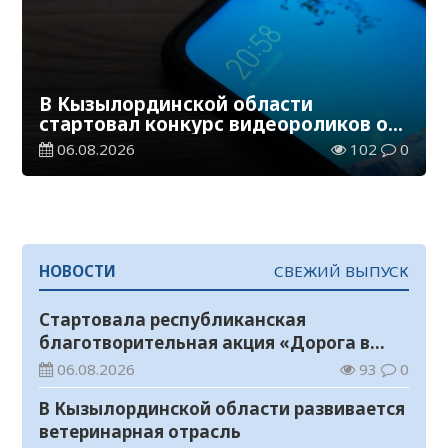
В Кызылординской области
стартовал конкурс видеороликов о
семейных ценностях и Конституции
06.08.2026
102
0
НОВОСТИ
СВЕЖИЙ ВЫПУСК
Стартовала республиканская
благотворительная акция «Дорога в
школу»
06.08.2026
93
0
В Кызылординской области развивается
ветеринарная отрасль