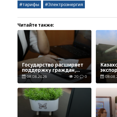
тарифы
Электроэнергия
Читайте также:
Государство расширяет
Казах
поддержку граждан,
экспо
переезжающих в новые
тонн з
08.08.2026
20
0
08.08.
регионы для работы
зерно