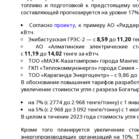
топливо и подготовкой к предстоящему ос
составляющей прогнозируется на уровне 17%
Согласно
проекту
, к примеру АО «Ридде
кВтч.
Экибастузская ГРЭС-2 — с
8,59
до
11,20
те
АО «Алматинские электрические с
с
11,19
до
14,02
тенге за кВтч.
ТОО «МАЭК-Казатомпром» города Мангист
ГКП «Теплокоммунэнерго» города Семея –
ТОО «Караганда Энергоцентр» – с 9,86 до 1
В обоснование повышения тарифов разработч
увеличение стоимости угля с разреза Богаты
на 7% (с 2774 до 2 968 тенге/тонну) с 1 ян
на 5% (с 2 968 до 3 092 тенге/тонну) с 1 и
В целом в течение 2023 года стоимость угля 
Кроме того планируется увеличение сто
энергопроизводящих организаций на 10%. 