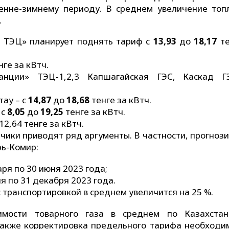
енне-зимнему периоду. В среднем увеличение топ
.
р ТЭЦ» планирует поднять тариф с
13,93
до
18,17
те
нге за кВтч.
танции» ТЭЦ-1,2,3 Капшагайская ГЭС, Каскад 
ау – с
14,87
до
18,68
тенге за кВтч.
 с
8,05
до
19,25
тенге за кВтч.
2,64 тенге за кВтч.
ики приводят ряд аргументы. В частности, прогнози
рь-Комир:
варя по 30 июня 2023 года;
юля по 31 декабря 2023 года.
с транспортировкой в среднем увеличится на 25 %.
имости товарного газа в среднем по Казахста
Также корректировка предельного тарифа необходи