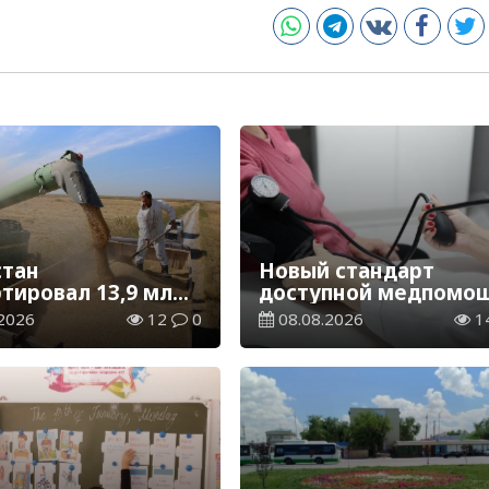
стан
Новый стандарт
ртировал 13,9 млн
доступной медпомощ
ерна и муки в
более 1 млн
2026
12
0
08.08.2026
1
вом эквиваленте
казахстанцев получи
телемедицинские
услуги