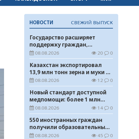
НОВОСТИ
СВЕЖИЙ ВЫПУСК
Государство расширяет
поддержку граждан,
переезжающих в новые
08.08.2026
20
0
регионы для работы
Казахстан экспортировал
13,9 млн тонн зерна и муки в
зерновом эквиваленте
08.08.2026
12
0
Новый стандарт доступной
медпомощи: более 1 млн
казахстанцев получили
08.08.2026
14
0
телемедицинские услуги
550 иностранных граждан
получили образовательные
гранты для обучения в
08.08.2026
45
0