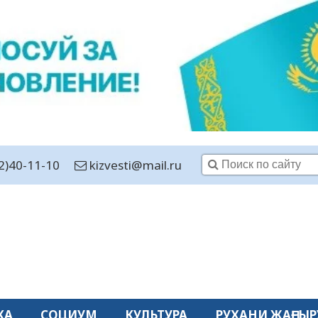
2)40-11-10
kizvesti@mail.ru
КА
СОЦИУМ
КУЛЬТУРА
РУХАНИ ЖАҢҒЫР