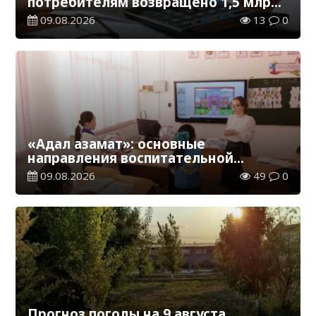
потребителям возвращено 1,5 млрд
тенге
09.08.2026
13
0
«Адал азамат»: основные
направления воспитательной
работы в новом учебном году
09.08.2026
49
0
Прогноз погоды на 9 августа