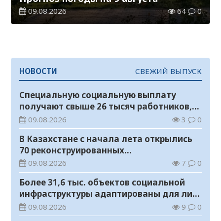
09.08.2026
64
0
НОВОСТИ
СВЕЖИЙ ВЫПУСК
Специальную социальную выплату
получают свыше 26 тысяч работников,
занятых во вредных условиях труда
09.08.2026
3
0
В Казахстане с начала лета открылись
70 реконструированных
железнодорожных вокзалов
09.08.2026
7
0
Более 31,6 тыс. объектов социальной
инфраструктуры адаптированы для лиц
с инвалидностью
09.08.2026
9
0