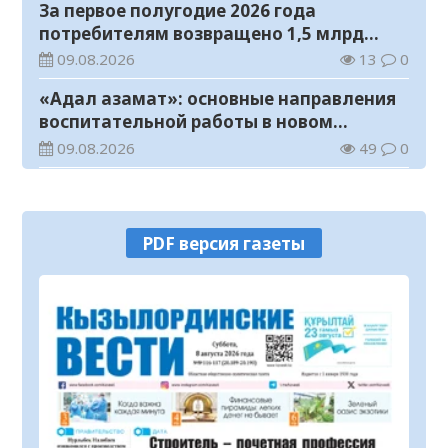
За первое полугодие 2026 года
потребителям возвращено 1,5 млрд
тенге
09.08.2026
13
0
«Адал азамат»: основные направления
воспитательной работы в новом
учебном году
09.08.2026
49
0
Прогноз погоды на 9 августа
09.08.2026
64
0
PDF версия газеты
Государство расширяет поддержку
граждан, переезжающих в новые
регионы для работы
08.08.2026
80
0
Казахстан экспортировал 13,9 млн тонн
зерна и муки в зерновом эквиваленте
08.08.2026
94
0
Новый стандарт доступной медпомощи: