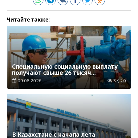
Читайте также:
Специальную социальную выплату
получают свыше 26 тысяч
работников, занятых во вредных
09.08.2026
3
0
условиях труда
В Казахстане с начала лета