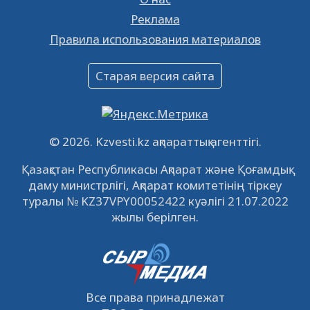
Реклама
Объявление
Правила использования материалов
16.12.2022
61070
0
Объявление
Старая версия сайта
09.12.2022
64142
0
Свободные рабочие места
22.11.2022
16452
0
© 2026. Kzvesti.kz ақпараттық агенттігі.
IPO «КазМунайГаз»: компания проведет
Қазақстан Республикасы Ақпарат және Қоғамдық
встречу с инвесторами в Кызылорде 22
даму министрлігі, Ақпарат комитетінің тіркеу
ноября
21.11.2022
14956
0
туралы № KZ37VPY00052422 куәлігі 21.07.2022
жылы берілген.
Все права принадлежат