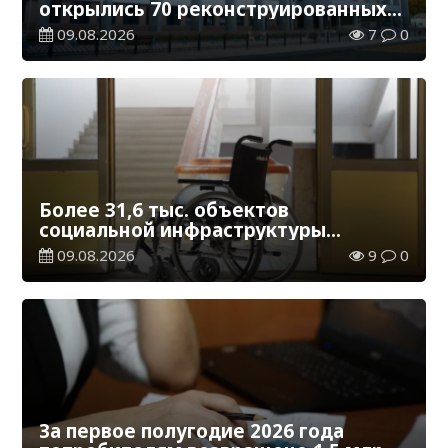
открылись 70 реконструированных
железнодорожных вокзалов
09.08.2026
7
0
Более 31,6 тыс. объектов
социальной инфраструктуры
адаптированы для лиц с
09.08.2026
9
0
инвалидностью
За первое полугодие 2026 года