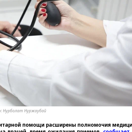
: Нурболат Нуржаубай
анитарной помощи расширены полномочия медиц
 на врачей, время ожидания приемов,
сообщает