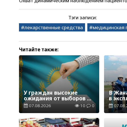
Охват динамическим наблюдением пациентов
Тэги записи:
лекарственные средства
медицинская
Читайте также:
У граждан высокие
В Жан
ожидания от выборов в
в экс
Курултай – опрос
водор
07.08.2026
10
0
07.08.
общественного мнения
станц