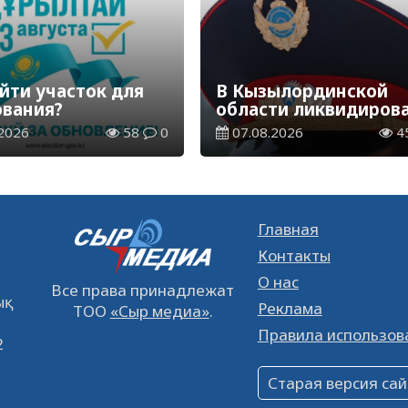
йти участок для
В Кызылординской
ования?
области ликвидиров
группа нелегальных
2026
58
0
07.08.2026
4
добытчиков золота
Главная
Контакты
О нас
Все права принадлежат
қ
Реклама
ТОО
«Сыр медиа»
.
Правила использов
2
Старая версия сай