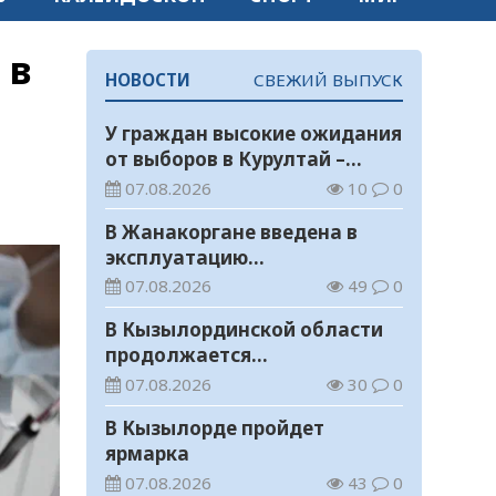
 в
НОВОСТИ
СВЕЖИЙ ВЫПУСК
У граждан высокие ожидания
от выборов в Курултай –
опрос общественного мнения
07.08.2026
10
0
В Жанакоргане введена в
эксплуатацию
водораспределительная
07.08.2026
49
0
станция
В Кызылординской области
продолжается
экологическая акция «Таза
07.08.2026
30
0
Қазақстан»
В Кызылорде пройдет
ярмарка
07.08.2026
43
0