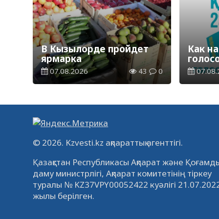
В Кызылорде пройдет
Как на
ярмарка
голос
07.08.2026
43
0
07.08.
© 2026. Kzvesti.kz ақпараттық агенттігі.
Қазақстан Республикасы Ақпарат және Қоғамды
даму министрлігі, Ақпарат комитетінің тіркеу
туралы № KZ37VPY00052422 куәлігі 21.07.202
жылы берілген.