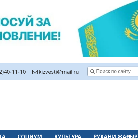
2)40-11-10
kizvesti@mail.ru
КА
СОЦИУМ
КУЛЬТУРА
РУХАНИ ЖАҢҒЫР