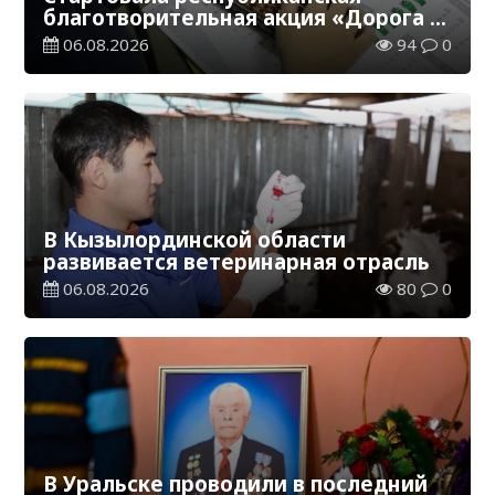
благотворительная акция «Дорога в
школу»
06.08.2026
94
0
В Кызылординской области
развивается ветеринарная отрасль
06.08.2026
80
0
В Уральске проводили в последний