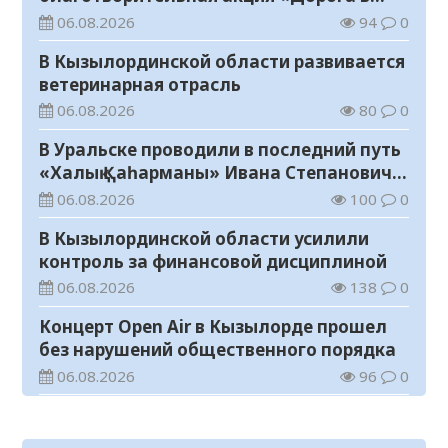
школу»
06.08.2026
94
0
В Кызылординской области развивается
ветеринарная отрасль
06.08.2026
80
0
В Уральске проводили в последний путь
«Халық Қаһарманы» Ивана Степановича
Гапича
06.08.2026
100
0
В Кызылординской области усилили
контроль за финансовой дисциплиной
06.08.2026
138
0
Концерт Open Air в Кызылорде прошел
без нарушений общественного порядка
06.08.2026
96
0
В Кызылординской области стартовал
конкурс видеороликов о семейных