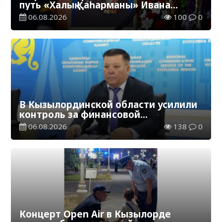
путь «Халық Қаһарманы» Ивана
Степановича Гапича
06.08.2026
100
0
В Кызылординской области усилили
контроль за финансовой
дисциплиной
06.08.2026
138
0
Концерт Open Air в Кызылорде