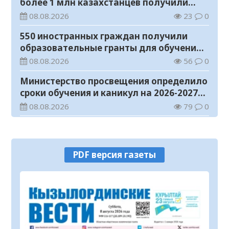
более 1 млн казахстанцев получили
телемедицинские услуги
08.08.2026
23
0
550 иностранных граждан получили
образовательные гранты для обучения в
Казахстане
08.08.2026
56
0
Министерство просвещения определило
сроки обучения и каникул на 2026-2027
учебный год
08.08.2026
79
0
Прогноз погоды на 8 августа
08.08.2026
33
0
PDF версия газеты
У граждан высокие ожидания от
выборов в Курултай – опрос
общественного мнения
07.08.2026
75
0
В Жанакоргане введена в эксплуатацию
водораспределительная станция