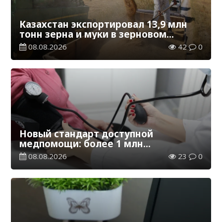
Казахстан экспортировал 13,9 млн
тонн зерна и муки в зерновом
эквиваленте
08.08.2026
42
0
Новый стандарт доступной
медпомощи: более 1 млн
казахстанцев получили
08.08.2026
23
0
телемедицинские услуги