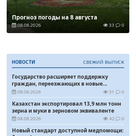
Прогноз погоды на 8 августа
08.08.2026
33
0
НОВОСТИ
СВЕЖИЙ ВЫПУСК
Государство расширяет поддержку
граждан, переезжающих в новые
регионы для работы
08.08.2026
31
0
Казахстан экспортировал 13,9 млн тонн
зерна и муки в зерновом эквиваленте
08.08.2026
42
0
Новый стандарт доступной медпомощи: