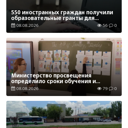
550 иностранных граждан получили
образовательные гранты для
обучения в Казахстане
08.08.2026
56
0
Министерство просвещения
определило сроки обучения и
каникул на 2026-2027 учебный год
08.08.2026
79
0