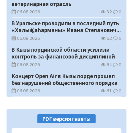
ветеринарная отрасль
06.08.2026
32
0
В Уральске проводили в последний путь
«Халық Қаһарманы» Ивана Степановича
Гапича
06.08.2026
62
0
В Кызылординской области усилили
контроль за финансовой дисциплиной
06.08.2026
64
0
Концерт Open Air в Кызылорде прошел
без нарушений общественного порядка
06.08.2026
61
0
В Кызылординской области стартовал
конкурс видеороликов о семейных
ценностях и Конституции
06.08.2026
68
0
PDF версия газеты
Соблюдение правил пожарной