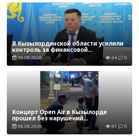
В Кызылординской области усилили
контроль за финансовой
дисциплиной
06.08.2026
64
0
Концерт Open Air в Кызылорде
прошел без нарушений
общественного порядка
06.08.2026
61
0