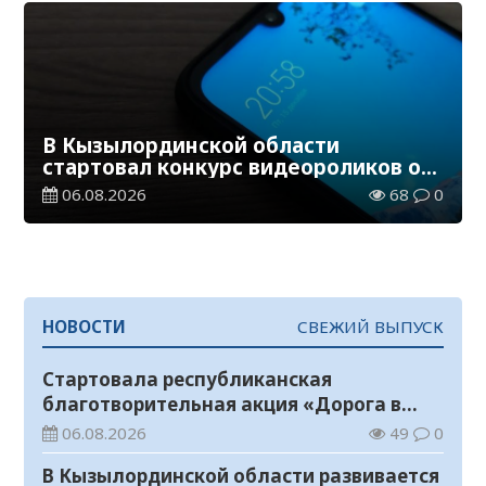
В Кызылординской области
стартовал конкурс видеороликов о
семейных ценностях и Конституции
06.08.2026
68
0
НОВОСТИ
СВЕЖИЙ ВЫПУСК
Стартовала республиканская
благотворительная акция «Дорога в
школу»
06.08.2026
49
0
В Кызылординской области развивается