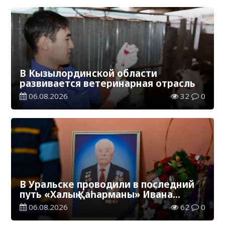
В Кызылординской области
развивается ветеринарная отрасль
06.08.2026
32
0
В Уральске проводили в последний
путь «Халық Қаһарманы» Ивана
Степановича Гапича
06.08.2026
62
0