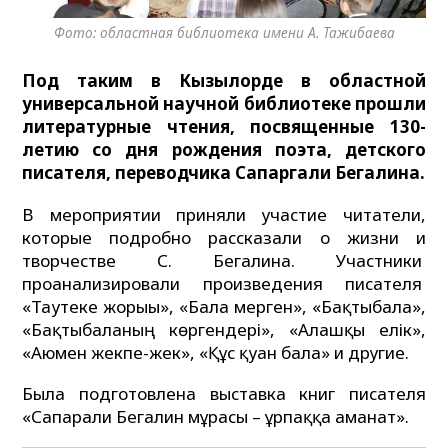
Фото: областная библиотека имени А. Тажибаева
Под таким в Кызылорде в областной
универсальной научной библиотеке прошли
литературные чтения, посвященные 130-
летию со дня рождения поэта, детского
писателя, переводчика Сапаргали Бегалина.
В мероприятии приняли участие читатели,
которые подробно рассказали о жизни и
творчестве С. Бегалина. Участники
проанализировали произведения писателя
«Таутеке жорығы», «Бала мерген», «Бақтыбала»,
«Бақтыбаланың көргендері», «Алғашқы елік»,
«Аюмен жекпе-жек», «Құс қуған бала» и другие.
Была подготовлена выставка книг писателя
«Сапарғали Бегалин мұрасы – ұрпаққа аманат».