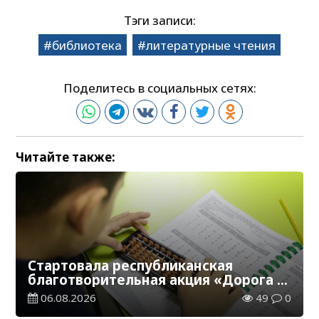
Тэги записи:
библиотека
литературные чтения
Поделитесь в социальных сетях:
Читайте также:
Стартовала республиканская
благотворительная акция «Дорога в
школу»
06.08.2026
49
0