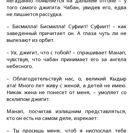
негаданно появляется на дальнем отгоне – у
того самого джигита. Чабан, увидев его, едва
не лишается рассудка.
– Бисмилла! Бисмилла! Суфиит! Суфиит! – как
заведенный причитает он. А глаза чуть ли не
вылезают из орбит.
– Уа, джигит, что с тобой? – спрашивает Манап,
чувствуя, что чабан принимает его за ангела
небесного.
– Облагодетельствуй нас, о, великий Кыдыр
ата! Много лет живу с женой, а детей не имею.
Никак жена не понесет от меня, – умоляет со
всхлипом джигит.
Манап, посчитав излишним представляться,
кто он есть на самом деле, изрекает:
– Ты просишь меня, чтоб я ниспослал тебе