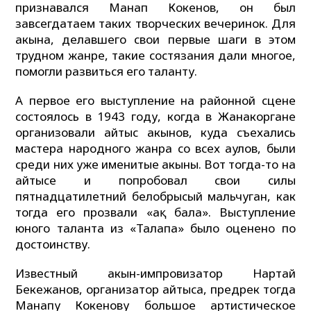
признавался Манап Кокенов, он был
завсегдатаем таких творческих вечеринок. Для
акына, делавшего свои первые шаги в этом
трудном жанре, такие состязания дали многое,
помогли развиться его таланту.
А первое его выступление на районной сцене
состоялось в 1943 году, когда в Жанакоргане
организовали айтыс акынов, куда съехались
мастера народного жанра со всех аулов, были
среди них уже именитые акыны. Вот тогда-то на
айтысе и попробовал свои силы
пятнадцатилетний белобрысый мальчуган, как
тогда его прозвали «ақ бала». Выступление
юного таланта из «Талапа» было оценено по
достоинству.
Известный акын-импровизатор Нартай
Бекежанов, организатор айтыса, предрек тогда
Манапу Кокенову большое артистическое