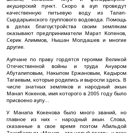
акушерский пункт. Скоро в аул проведут
качественную питьевую воду из Талап-
Сырдарьинского группового водовода. Помощь
в делах благоустройства своим землякам
оказывают предприниматели Марат Копенов,
Серик Алиммов, Нышан Молдашев и многие
другие.
Аулчане по праву гордятся героями Великой
Отечественной войны и труда Ануаром
Абуталиповым, Накыпом Ержановым, Кадыром
Тагаевым, которые родились и выросли здесь. В
числе знатных земляков и народный акын
Манап Кокенов, имя которого в 2005 году было
присвоено аулу…
У Манапа Кокенова было много званий, но
главное из них – народный акын. Слова,
сказанные в свое время поэтом Абильдой
Тажибаевым «Манап – это целый театр», у всех