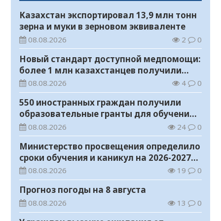
Казахстан экспортировал 13,9 млн тонн
зерна и муки в зерновом эквиваленте
08.08.2026
2
0
Новый стандарт доступной медпомощи:
более 1 млн казахстанцев получили
телемедицинские услуги
08.08.2026
4
0
550 иностранных граждан получили
образовательные гранты для обучения в
Казахстане
08.08.2026
24
0
Министерство просвещения определило
сроки обучения и каникул на 2026-2027
учебный год
08.08.2026
19
0
Прогноз погоды на 8 августа
08.08.2026
13
0