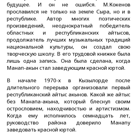
будущее. И он не ошибся. М.Кокенов
прославился не только на земле Сыра, но и в
республике. Автор многих поэтических
произведений, неоднократный победитель
областных и республиканских айтысов,
продолжатель лучших музыкальных традиций
национальной культуры, он создал свою
творческую школу. В его трудовой книжке была
лишь одна запись. Она была сделана, когда
Манап-акын стал заведующим красной юртой.
В начале 1970-х в Кызылорде после
длительного перерыва организовали первый
республиканский айтыс акынов. Какой же айтыс
без Манапа-акына, который блеснул своим
острословием, находчивостью и артистизмом.
Когда ему исполнилось семнадцать лет,
руководство района доверило Манапу
заведовать красной юртой.