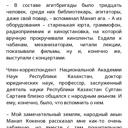
– В составе агитбригады было тридцать
человек, среди них библиотекарь, агитаторы,
даже свой повар, – вспоминал Манап ага. – А из
оборудования – старенькая юрта, граммофон,
радиоприемник и киноустановка, на которой
вручную прокручивали киноленты. Ездили к
чабанам, механизаторам, читали лекции,
показывали фильмы, ну и, конечно же,
выступали с концертами.
Член-корреспондент Национальной Академии
Наук Республики Казахстан, доктор
юридических наук, профессор, заслуженный
деятель науки Республики Казахстан Султан
Сартаев близко общался с народным акыном. И
ему, конечно, было, что вспомнить о нем.
– Мой замечательный земляк, народный акын
Манап Кокенов рассказал мне как-то очень
забавную, но вместе с тем поучительную