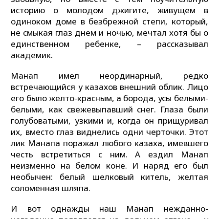
историю о молодом джигите, живущем в
одиноком доме в безбрежной степи, который,
не смыкая глаз днем и ночью, мечтал хотя бы о
единственном ребенке, – рассказывал
академик.
Манап имел неординарный, редко
встречающийся у казахов внешний облик. Лицо
его было желто-красным, а борода, усы белыми-
белыми, как свежевыпавший снег. Глаза были
голубоватыми, узкими и, когда он прищуривал
их, вместо глаз виднелись одни черточки. Этот
лик Манапа поражал любого казаха, имевшего
честь встретиться с ним. А ездил Манап
неизменно на белом коне. И наряд его был
необычен: белый шелковый китель, желтая
соломенная шляпа.
И вот однажды наш Манап нежданно-