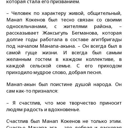
которая стала его призванием.
– Человек по характеру живой, общительный,
Манап Кокенов был тесно связан со своими
односельчанами, с жителями района, –
рассказывает Жаксыгуль Бегманова, которая
долгие годы работала в составе агитбригады
под началом Манапа-акына. – Он всегда был в
самой гуще жизни. И всегда был самым
желанным гостем в каждом коллективе, в
каждой сельской семье. С его приходом
приходило мудрое слово, добрая песня.
Манап-акын был поистине душой народа. Он
сам как-то признался:
– Я счастлив, что мое творчество приносит
людям радость и вдохновенье.
Счастлив был Манап Кокенов не только этим.
Счастье Манапа ага – это добрая и ласковая