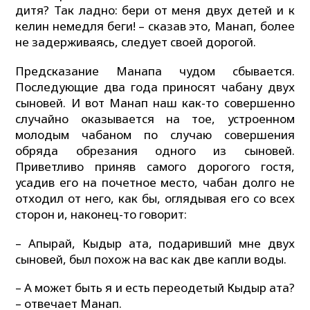
дитя? Так ладно: бери от меня двух детей и к
келин немедля беги! – сказав это, Манап, более
не задерживаясь, следует своей дорогой.
Предсказание Манапа чудом сбывается.
Последующие два года приносят чабану двух
сыновей. И вот Манап наш как-то совершенно
случайно оказывается на тое, устроенном
молодым чабаном по случаю совершения
обряда обрезания одного из сыновей.
Приветливо приняв самого дорогого гостя,
усадив его на почетное место, чабан долго не
отходил от него, как бы, оглядывая его со всех
сторон и, наконец-то говорит:
– Апырай, Кыдыр ата, подаривший мне двух
сыновей, был похож на вас как две капли воды.
– А может быть я и есть переодетый Кыдыр ата?
– отвечает Манап.