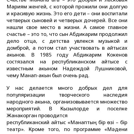
Мариям женгей, с которой прожили они долгую
и красивую жизнь. Это его дети – они воспитали
четверых сыновей и четверых дочерей. Все они
нашли свое место в жизни. А самое главное
счастье – это то, что сын Абдикарим продолжил
дело отца, с детства увлекся музыкой и
домброй, а потом стал участвовать в айтысах
акынов. В 1985 году Абдикарим Кокенов
состязался на республиканском айтысе с
известным акыном Надеждой Лушниковой,
чему Манап-акын был очень рад.
У нас делается много добрых дел для
популяризации творческого наследия
народного акына, организовывается множество
мероприятий. В Кызылорде и поселке
Жанакорган проводится
республиканский айтыс «Манаптың бiр өзi – бiр
театр». Кроме того, по программе «Мәдени