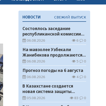
НОВОСТИ
СВЕЖИЙ ВЫПУСК
Состоялось заседание
республиканской комиссии
по присуждению
06.08.2026
6
0
образовательных грантов
На мавзолее Узбекали
Жанибекова продолжаются
реставрационные работы
06.08.2026
5
0
Прогноз погоды на 6 августа
06.08.2026
4
0
В Казахстане создается
новая система защиты
средств ОСМС от
05.08.2026
83
0
необоснованных выплат