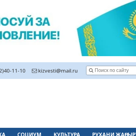
2)40-11-10
kizvesti@mail.ru
КА
СОЦИУМ
КУЛЬТУРА
РУХАНИ ЖАҢҒЫР