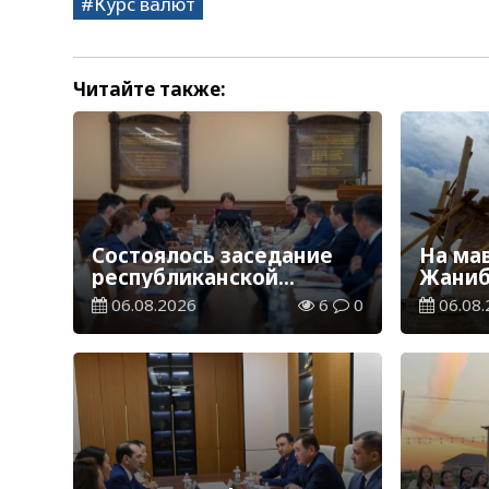
Курс валют
Читайте также:
Состоялось заседание
На ма
республиканской
Жаниб
комиссии по
продо
06.08.2026
6
0
06.08.
присуждению
реста
образовательных
работ
грантов