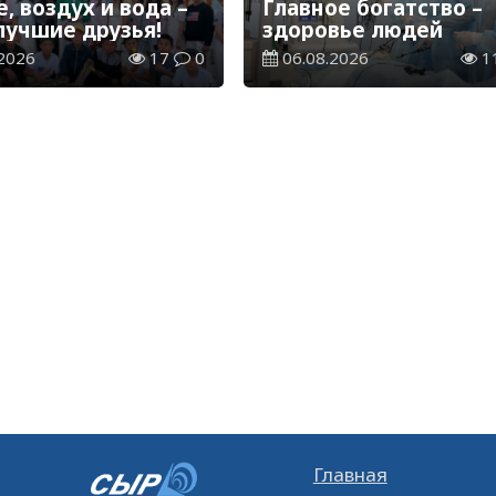
, воздух и вода –
Главное богатство –
лучшие друзья!
здоровье людей
2026
17
0
06.08.2026
1
Главная