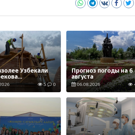
взолее Узбекали
Прогноз погоды на 6
екова
августа
лжаются
2026
5
0
06.08.2026
врационные
ы