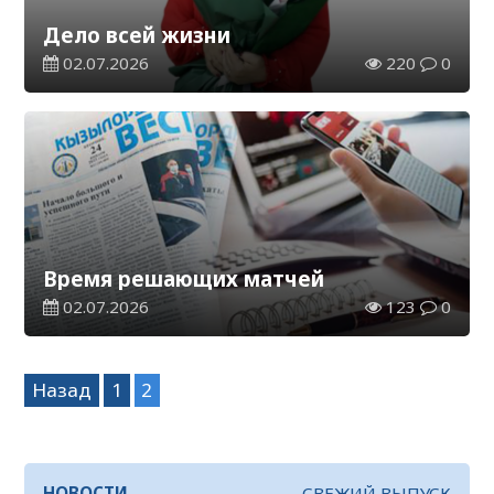
Дело всей жизни
02.07.2026
220
0
Время решающих матчей
02.07.2026
123
0
Навигация
Назад
1
2
по
записям
НОВОСТИ
СВЕЖИЙ ВЫПУСК