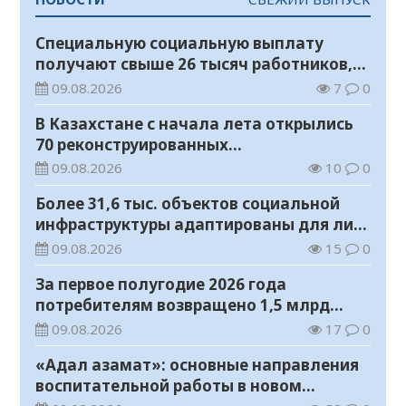
Специальную социальную выплату
получают свыше 26 тысяч работников,
занятых во вредных условиях труда
09.08.2026
7
0
В Казахстане с начала лета открылись
70 реконструированных
железнодорожных вокзалов
09.08.2026
10
0
Более 31,6 тыс. объектов социальной
инфраструктуры адаптированы для лиц
с инвалидностью
09.08.2026
15
0
За первое полугодие 2026 года
потребителям возвращено 1,5 млрд
тенге
09.08.2026
17
0
«Адал азамат»: основные направления
воспитательной работы в новом