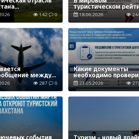
тическая отрасль
В мировом
стана
туристическом рейт
стрирует
Казахстан поднялся 
2026
142
0
18.06.2026
24
нный рост
28 позиций
вается
Какие документы
ообщение между
необходимо провери
цами Казахстана и
перед покупкой тура
2026
287
0
23.05.2026
27
лии
лючевых события
Туризм – новый драй