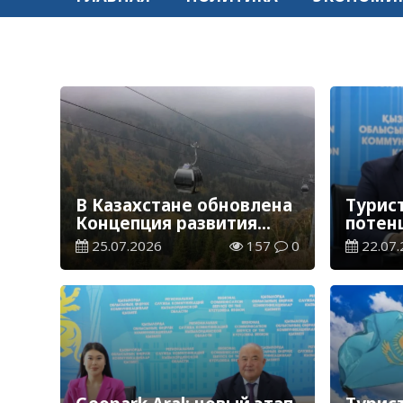
В Казахстане обновлена
Турис
Концепция развития
потен
туристской отрасли —
продо
25.07.2026
157
0
22.07.
2029