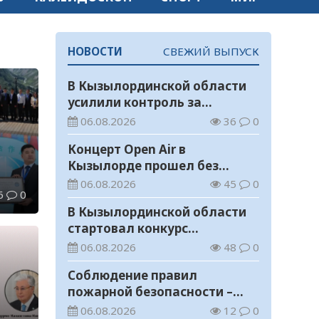
НОВОСТИ
СВЕЖИЙ ВЫПУСК
В Кызылординской области
усилили контроль за
финансовой дисциплиной
06.08.2026
36
0
Концерт Open Air в
Кызылорде прошел без
нарушений общественного
06.08.2026
45
0
6
0
порядка
ме
В Кызылординской области
стартовал конкурс
а
видеороликов о семейных
06.08.2026
48
0
ценностях и Конституции
Соблюдение правил
пожарной безопасности –
обязанность каждого
06.08.2026
12
0