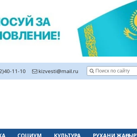
2)40-11-10
kizvesti@mail.ru
КА
СОЦИУМ
КУЛЬТУРА
РУХАНИ ЖАҢҒЫР