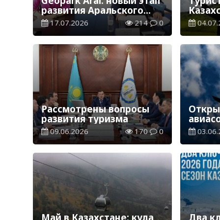
Geopark Aral: новый этап
Турис
развития Аральского
Казах
района
демон
17.07.2026
214
0
04.07.
увере
Рассмотрены вопросы
Откры
развития туризма
авиас
столи
09.06.2026
170
0
03.06.
Монго
Май в Казахстане: куда
Два к