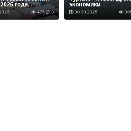
 2026 года
экономики
ют туристский
2026
475
0
30.09.2025
39
 Казахстана