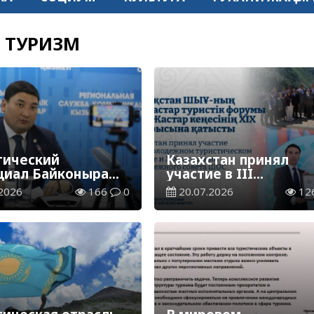
ТУРИЗМ
тический
Казахстан принял
циал Байконыра
участие в III
лжает расти
Молодежном
2026
166
0
20.07.2026
12
туристическом фору
и XIX заседании
Молодежного совет
ШОС