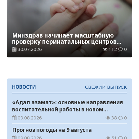
Минздрав начинает масштабную
проверку перинатальных центров
Казахстана
30.07.2026
112
0
НОВОСТИ
СВЕЖИЙ ВЫПУСК
«Адал азамат»: основные направления
воспитательной работы в новом
учебном году
09.08.2026
38
0
Прогноз погоды на 9 августа
09.08.2026
51
0