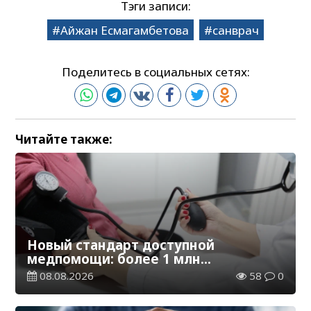
Тэги записи:
Айжан Есмагамбетова
санврач
Поделитесь в социальных сетях:
Читайте также:
Новый стандарт доступной
медпомощи: более 1 млн
казахстанцев получили
08.08.2026
58
0
телемедицинские услуги