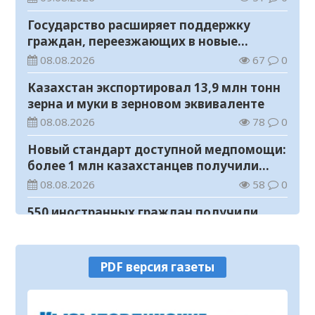
Государство расширяет поддержку
граждан, переезжающих в новые
регионы для работы
08.08.2026
67
0
Казахстан экспортировал 13,9 млн тонн
зерна и муки в зерновом эквиваленте
08.08.2026
78
0
Новый стандарт доступной медпомощи:
более 1 млн казахстанцев получили
телемедицинские услуги
08.08.2026
58
0
550 иностранных граждан получили
образовательные гранты для обучения в
Казахстане
08.08.2026
90
0
PDF версия газеты
Министерство просвещения определило
сроки обучения и каникул на 2026-2027
учебный год
08.08.2026
114
0