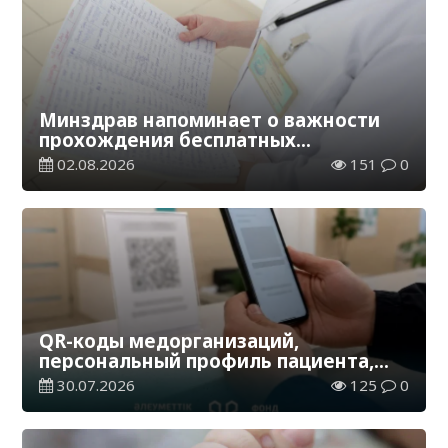
Минздрав напоминает о важности
прохождения бесплатных
скринингов в возрасте от 30 до 76
02.08.2026
151
0
лет
QR-коды медорганизаций,
персональный профиль пациента,
оценка качества – как усиливается
30.07.2026
125
0
«народный контроль» в
здравоохранении