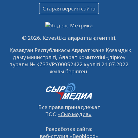
Объявление
Старая версия сайта
09.12.2022
64129
0
Свободные рабочие места
22.11.2022
16447
0
© 2026. Kzvesti.kz ақпараттық агенттігі.
IPO «КазМунайГаз»: компания проведет
Қазақстан Республикасы Ақпарат және Қоғамдық
встречу с инвесторами в Кызылорде 22
даму министрлігі, Ақпарат комитетінің тіркеу
ноября
21.11.2022
14951
0
туралы № KZ37VPY00052422 куәлігі 21.07.2022
жылы берілген.
Все права принадлежат
ТОО
«Сыр медиа»
.
Разработка сайта:
веб-студия «Beoblood»