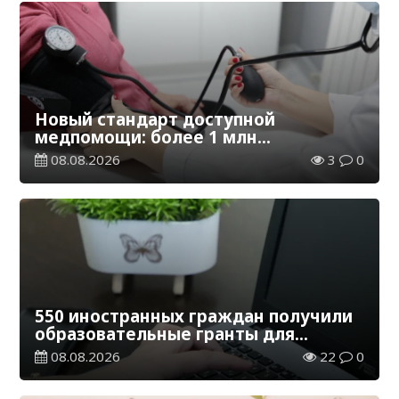
Новый стандарт доступной
медпомощи: более 1 млн
казахстанцев получили
08.08.2026
3
0
телемедицинские услуги
550 иностранных граждан получили
образовательные гранты для
обучения в Казахстане
08.08.2026
22
0