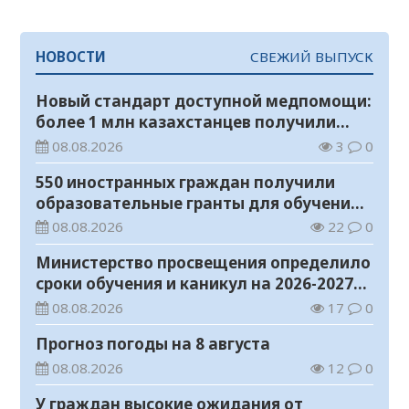
НОВОСТИ
СВЕЖИЙ ВЫПУСК
Новый стандарт доступной медпомощи:
более 1 млн казахстанцев получили
телемедицинские услуги
08.08.2026
3
0
550 иностранных граждан получили
образовательные гранты для обучения в
Казахстане
08.08.2026
22
0
Министерство просвещения определило
сроки обучения и каникул на 2026-2027
учебный год
08.08.2026
17
0
Прогноз погоды на 8 августа
08.08.2026
12
0
У граждан высокие ожидания от