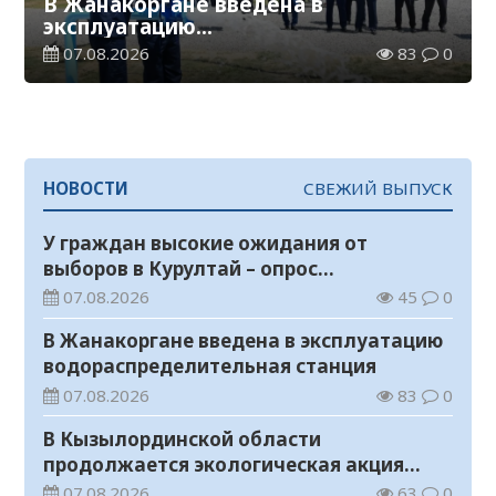
В Жанакоргане введена в
эксплуатацию
водораспределительная станция
07.08.2026
83
0
НОВОСТИ
СВЕЖИЙ ВЫПУСК
У граждан высокие ожидания от
выборов в Курултай – опрос
общественного мнения
07.08.2026
45
0
В Жанакоргане введена в эксплуатацию
водораспределительная станция
07.08.2026
83
0
В Кызылординской области
продолжается экологическая акция
«Таза Қазақстан»
07.08.2026
63
0