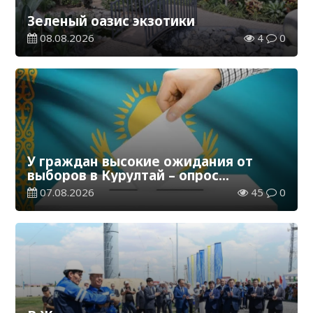
Зеленый оазис экзотики
08.08.2026
4
0
У граждан высокие ожидания от
выборов в Курултай – опрос
общественного мнения
07.08.2026
45
0