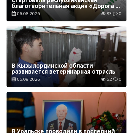
благотворительная акция «Дорога в
школу»
06.08.2026
83
0
В Кызылординской области
развивается ветеринарная отрасль
06.08.2026
62
0
В Уральске проводили в последний