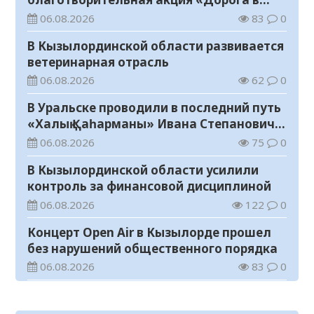
школу»
06.08.2026
83
0
В Кызылординской области развивается
ветеринарная отрасль
06.08.2026
62
0
В Уральске проводили в последний путь
«Халық Қаһарманы» Ивана Степановича
Гапича
06.08.2026
75
0
В Кызылординской области усилили
контроль за финансовой дисциплиной
06.08.2026
122
0
Концерт Open Air в Кызылорде прошел
без нарушений общественного порядка
06.08.2026
83
0
В Кызылординской области стартовал
конкурс видеороликов о семейных