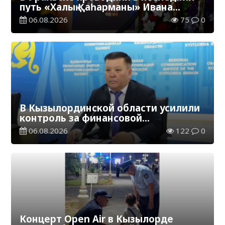
путь «Халық Қаһарманы» Ивана
Степановича Гапича
06.08.2026
75
0
В Кызылординской области усилили
контроль за финансовой
дисциплиной
06.08.2026
122
0
Концерт Open Air в Кызылорде