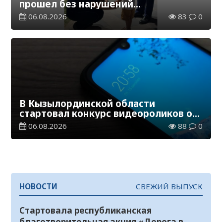
прошел без нарушений
общественного порядка
06.08.2026
83
0
В Кызылординской области
стартовал конкурс видеороликов о
семейных ценностях и Конституции
06.08.2026
88
0
НОВОСТИ
СВЕЖИЙ ВЫПУСК
Стартовала республиканская
благотворительная акция «Дорога в