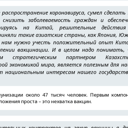
распространение коронавируса, сумел сделать
 снизить заболеваемость граждан и обеспе
нтируясь на Китай, решительные действия
риняли такие азиатские страны, как Япония, Ю
у нам нужно учесть положительный опыт Кит
лении вакцинации. И в целом надо понимать,
ым стратегическим партнером Казахста
рой экономикой мира, является полезным для н
 национальным интересам нашего государств
унизации около 47 тысяч человек. Первым компо
ложения проста – это нехватка вакцин.
рительных контрактов на закуп вакцины я д