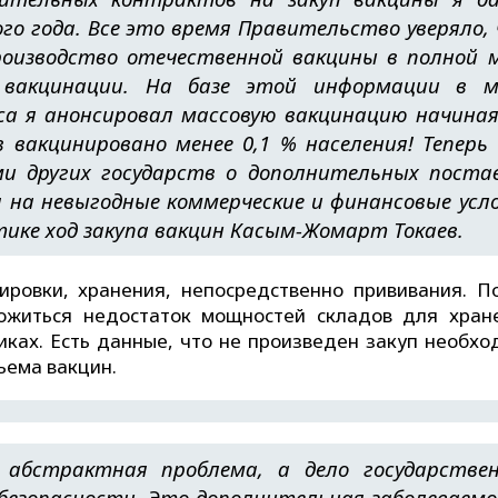
го года. Все это время Правительство уверяло,
роизводство отечественной вакцины в полной 
 вакцинации. На базе этой информации в м
а я анонсировал массовую вакцинацию начиная
 вакцинировано менее 0,1 % населения! Теперь
ми других государств о дополнительных поста
на невыгодные коммерческие и финансовые усл
итике ход закупа вакцин Касым-Жомарт Токаев.
ировки, хранения, непосредственно прививания. П
ложиться недостаток мощностей складов для хран
иках. Есть данные, что не произведен закуп необхо
ъема вакцин.
абстрактная проблема, а дело государстве
 безопасности. Это дополнительная заболеваем