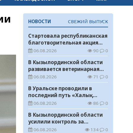
ии
НОВОСТИ
СВЕЖИЙ ВЫПУСК
Стартовала республиканская
благотворительная акция
«Дорога в школу»
06.08.2026
90
0
В Кызылординской области
развивается ветеринарная
отрасль
06.08.2026
71
0
В Уральске проводили в
последний путь «Халық
Қаһарманы» Ивана
06.08.2026
86
0
Степановича Гапича
В Кызылординской области
усилили контроль за
финансовой дисциплиной
06.08.2026
134
0