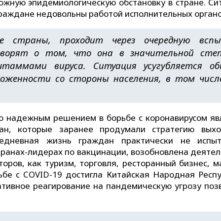
ожную эпидемиологическую обстановку в стране. Си
Граждане недовольны работой исполнительных органо
ие страны, проходит через очередную вспы
оворят о том, что она в значительной сте
таммами вируса. Ситуация усугубляется об
женности со стороны населения, в том числ
но надежным решением в борьбе с коронавирусом яв
ан, которые заранее продумали стратегию вых
седневная жизнь граждан практически не испы
странах-лидерах по вакцинации, возобновлена деятел
оров, как туризм, торговля, ресторанный бизнес, м
ьбе с COVID-19 достигла Китайская Народная Респу
ативное реагирование на пандемическую угрозу поз