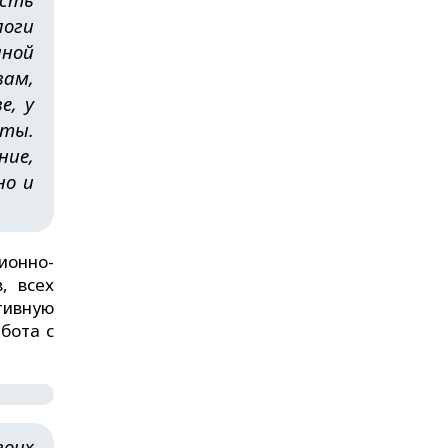
логи
нной
вам,
е, у
оты.
ние,
но и
ионно-
, всех
тивную
бота с
воих