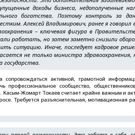
пущенные доходы бизнеса, недополученные на
льного богатства. Поэтому контроль за да
тким. Алексей Владимирович, ранее я говорил 
оохранения – ключевая фигура в Правительств
чали работать, но затем заметно снизили обор
ить ситуацию. Иначе, последует кадровое реше
касается не только министра здравоохранения, 
а государства.
а сопровождаться активной, грамотной информац
чь профессиональное сообщество, общественников
и. Касым-Жомарт Токаев считает крайне важным и ак
росе. Требуется разъяснительная, мотивационная ра
при первой возможности. Это забота о себе, с