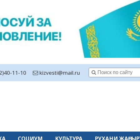
2)40-11-10
kizvesti@mail.ru
КА
СОЦИУМ
КУЛЬТУРА
РУХАНИ ЖАҢҒЫР