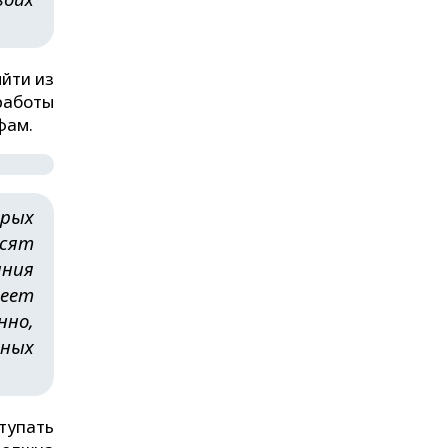
.
йти из
работы
фам.
орых
осят
ания
еет
нно,
ных
тупать