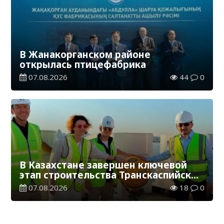
В Жанакорганском районе
открылась птицефабрика
07.08.2026
44
0
В Казахстане завершен ключевой
этап строительства Транскаспийской
волоконно-оптической линии связи
07.08.2026
18
0