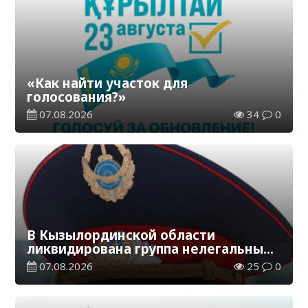
«Как найти участок для
голосования?»
07.08.2026
34
0
В Кызылординской области
ликвидирована группа нелегальных
добытчиков золота
07.08.2026
25
0