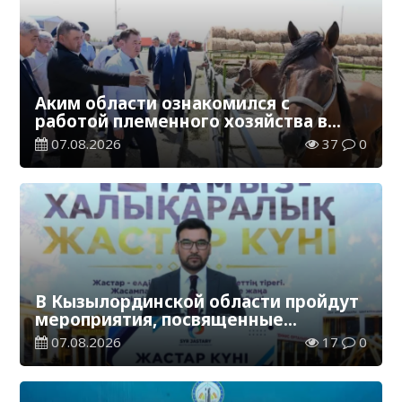
Аким области ознакомился с
работой племенного хозяйства в
Жанакорганском районе
07.08.2026
37
0
В Кызылординской области пройдут
мероприятия, посвященные
Международному дню молодежи
07.08.2026
17
0