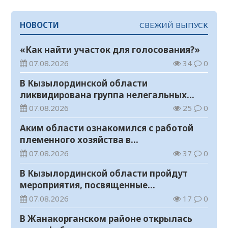
НОВОСТИ
СВЕЖИЙ ВЫПУСК
«Как найти участок для голосования?»
07.08.2026
34
0
В Кызылординской области
ликвидирована группа нелегальных
добытчиков золота
07.08.2026
25
0
Аким области ознакомился с работой
племенного хозяйства в
Жанакорганском районе
07.08.2026
37
0
В Кызылординской области пройдут
мероприятия, посвященные
Международному дню молодежи
07.08.2026
17
0
В Жанакорганском районе открылась