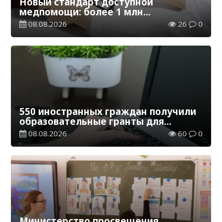
Новый стандарт доступной
медпомощи: более 1 млн
казахстанцев получили
08.08.2026
26
0
телемедицинские услуги
550 иностранных граждан получили
образовательные гранты для
обучения в Казахстане
08.08.2026
60
0
Министерство просвещения