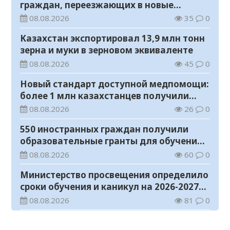
граждан, переезжающих в новые
регионы для работы
08.08.2026
35
0
Казахстан экспортировал 13,9 млн тонн
зерна и муки в зерновом эквиваленте
08.08.2026
45
0
Новый стандарт доступной медпомощи:
более 1 млн казахстанцев получили
телемедицинские услуги
08.08.2026
26
0
550 иностранных граждан получили
образовательные гранты для обучения в
Казахстане
08.08.2026
60
0
Министерство просвещения определило
сроки обучения и каникул на 2026-2027
учебный год
08.08.2026
81
0
Прогноз погоды на 8 августа