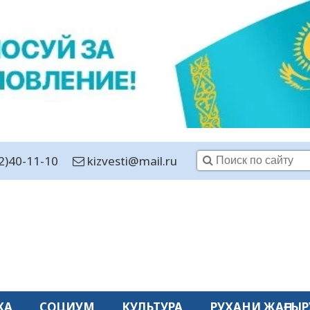
2)40-11-10
kizvesti@mail.ru
КА
СОЦИУМ
КУЛЬТУРА
РУХАНИ ЖАҢҒЫР