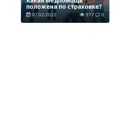
Какая медпомощь
положена по страховке?
07.02.2022
977
0