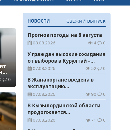
НОВОСТИ
СВЕЖИЙ ВЫПУСК
Прогноз погоды на 8 августа
08.08.2026
4
0
У граждан высокие ожидания
от выборов в Курултай –
ят
опрос общественного мнения
07.08.2026
52
0
нные
0
0
В Жанакоргане введена в
эксплуатацию
водораспределительная
07.08.2026
90
0
станция
В Кызылординской области
продолжается
экологическая акция «Таза
07.08.2026
71
0
Қазақстан»