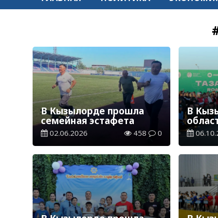
В Кызылорде прошла
В Кыз
семейная эстафета
облас
road-
02.06.2026
458
0
06.10.
Қазақс