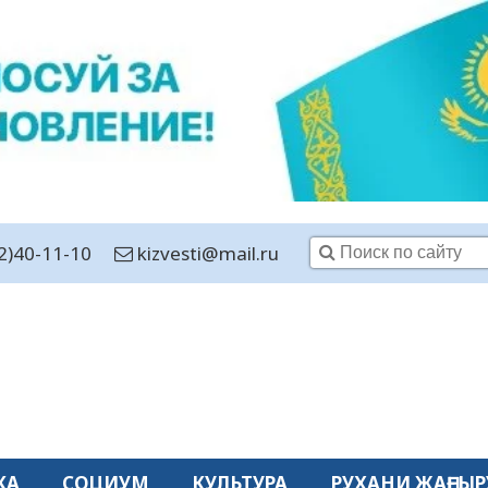
2)40-11-10
kizvesti@mail.ru
КА
СОЦИУМ
КУЛЬТУРА
РУХАНИ ЖАҢҒЫР