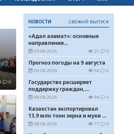
НОВОСТИ
СВЕЖИЙ ВЫПУСК
«Адал азамат»: основные
направления
воспитательной работы в
09.08.2026
21
0
новом учебном году
Прогноз погоды на 9 августа
09.08.2026
50
0
3
0
Государство расширяет
поддержку граждан,
ды
переезжающих в новые
08.08.2026
66
0
регионы для работы
Казахстан экспортировал
13,9 млн тонн зерна и муки в
зерновом эквиваленте
08.08.2026
77
0