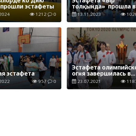
ылорде ко Дню
Эстафета «Бір
 прошли эстафеты
толқында» прошла в
университете
2024
1212
0
13.11.2023
102
Эстафета олимпийск
ая эстафета
огня завершилась в
Токио
2022
957
0
23.07.2021
118