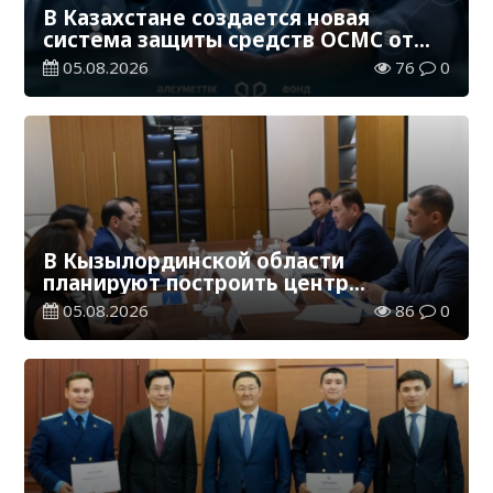
В Казахстане создается новая
система защиты средств ОСМС от
необоснованных выплат
05.08.2026
76
0
В Кызылординской области
планируют построить центр
цифровизации
05.08.2026
86
0