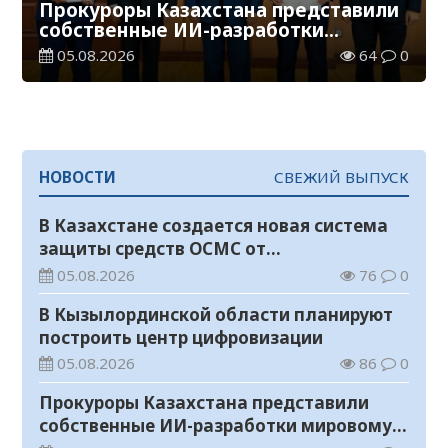
Прокуроры Казахстана представили
собственные ИИ-разработки
мировому эксперту Кай-Фу Ли
05.08.2026
64
0
НОВОСТИ
СВЕЖИЙ ВЫПУСК
В Казахстане создается новая система
защиты средств ОСМС от
необоснованных выплат
05.08.2026
76
0
В Кызылординской области планируют
построить центр цифровизации
05.08.2026
86
0
Прокуроры Казахстана представили
собственные ИИ-разработки мировому